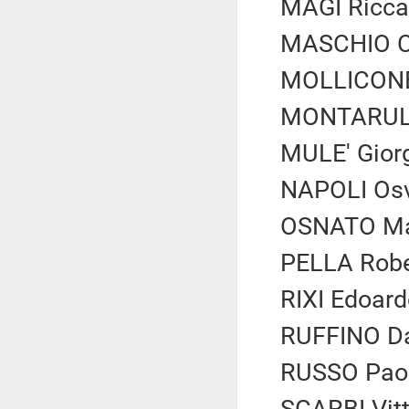
MAGI Riccar
MASCHIO Cir
MOLLICONE 
MONTARULI 
MULE' Giorgi
NAPOLI Osva
OSNATO Mar
PELLA Rober
RIXI Edoard
RUFFINO Dan
RUSSO Paolo