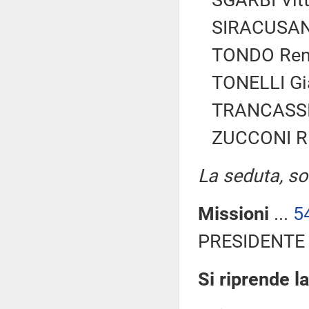
SGARBI Vitt
SIRACUSANO 
TONDO Renz
TONELLI Gia
TRANCASSIN
ZUCCONI Ric
La seduta, sos
Missioni
...
5
PRESIDENTE 
Si riprende l