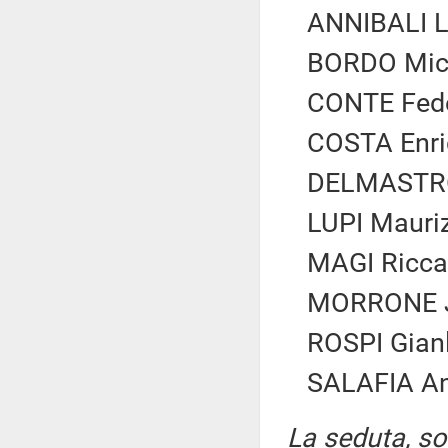
ANNIBALI Lu
BORDO Mich
CONTE Feder
COSTA Enric
DELMASTRO 
LUPI Mauriz
MAGI Riccar
MORRONE Ja
ROSPI Gian
SALAFIA An
La seduta, sos