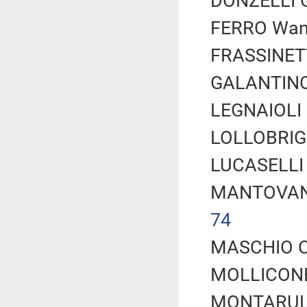
DONZELLI Gi
FERRO Wand
FRASSINETTI
GALANTINO 
LEGNAIOLI D
LOLLOBRIGI
LUCASELLI Y
MANTOVANI 
74
MASCHIO Cir
MOLLICONE 
MONTARULI 