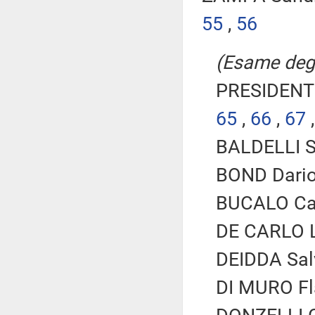
55
,
56
(Esame degli
PRESIDENTE
65
,
66
,
67
BALDELLI Si
BOND Dario 
BUCALO Car
DE CARLO Lu
DEIDDA Salv
DI MURO Fla