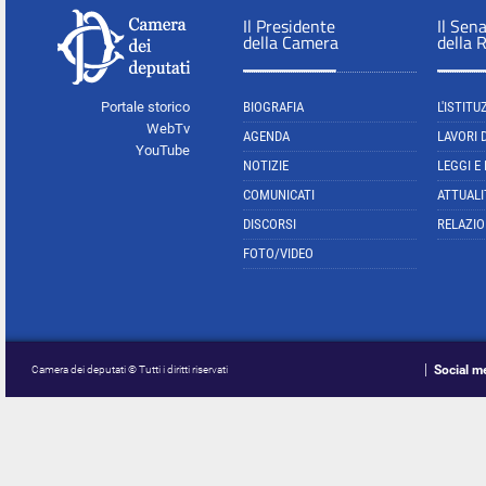
Il Presidente
Il Sen
della Camera
della 
Portale storico
BIOGRAFIA
L'ISTITU
WebTv
AGENDA
LAVORI 
YouTube
NOTIZIE
LEGGI E
COMUNICATI
ATTUALI
DISCORSI
RELAZIO
FOTO/VIDEO
Social m
Camera dei deputati © Tutti i diritti riservati