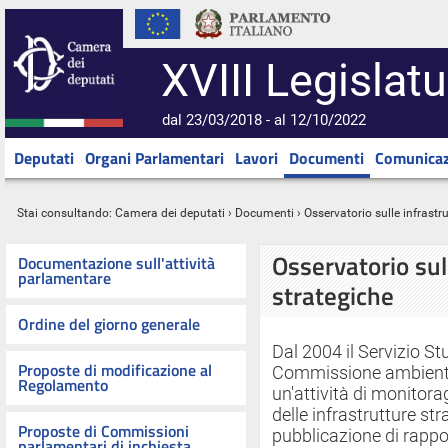
XVIII Legislatu
dal 23/03/2018 - al 12/10/2022
Deputati
Organi Parlamentari
Lavori
Documenti
Comunicaz
Stai consultando:
Camera dei deputati
›
Documenti
› Osservatorio sulle infrastr
Osservatorio sul
Documentazione sull'attività
parlamentare
strategiche
Ordine del giorno generale
Dal 2004 il Servizio St
Proposte di modificazione al
Commissione ambiente, t
Regolamento
un'attività di monitor
delle infrastrutture st
Proposte di Commissioni
pubblicazione di rapport
parlamentari di inchiesta