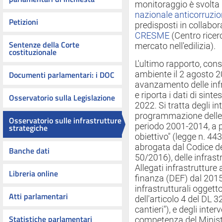
monitoraggio è svolta i
nazionale anticorruzi
Petizioni
predisposti in collabora
CRESME
(Centro ricer
Sentenze della Corte
mercato nell'edilizia).
costituzionale
L'ultimo rapporto, co
Documenti parlamentari: i DOC
ambiente il 2 agosto 20
avanzamento delle infra
e riporta i dati di sin
Osservatorio sulla Legislazione
2022. Si tratta degli in
programmazione delle i
Osservatorio sulle infrastrutture
periodo 2001-2014, a p
strategiche
obiettivo" (legge n. 4
abrogata dal Codice dei
Banche dati
50/2016), delle infrastr
Allegati infrastruttur
Libreria online
finanza (DEF) dal 2015
infrastrutturali ogget
Atti parlamentari
dell'articolo 4 del DL 
cantieri"), e degli inter
Statistiche parlamentari
competenza del Minister