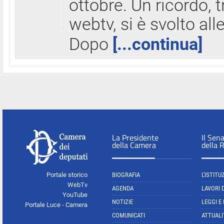
ottobre. Un ricordo, 
webtv, si è svolto all
Dopo
[...continua]
La Presidente
Il Sen
della Camera
della 
Portale storico
BIOGRAFIA
L'ISTITU
WebTv
AGENDA
LAVORI 
YouTube
NOTIZIE
LEGGI E
Portale Luce - Camera
COMUNICATI
ATTUALI