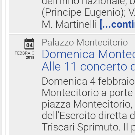
dell'Inno nazionale, 
(Principe Eugenio); V
M. Martinelli
[...cont
Palazzo Montecitorio
04
Domenica Montecit
FEBBRAIO
2018
Alle 11 concerto d
Domenica 4 febbrai
Montecitorio a porte 
piazza Montecitorio, 
dell'Esercito diretta
Triscari Sprimuto. I