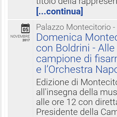
titolo della rapprese
[...continua]
Palazzo Montecitorio -
05
Domenica Monteci
NOVEMBRE
2017
con Boldrini - All
campione di fisar
e l’Orchestra Nap
Edizione di Montecit
all'insegna della mus
alle ore 12 con diret
Presidente della Came