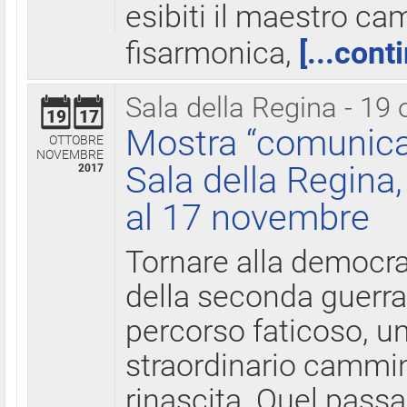
esibiti il maestro c
fisarmonica,
[...cont
Sala della Regina - 19 
19
17
Mostra “comunica
OTTOBRE
NOVEMBRE
Sala della Regina,
2017
al 17 novembre
Tornare alla democra
della seconda guerra 
percorso faticoso, 
straordinario cammin
rinascita. Quel pass