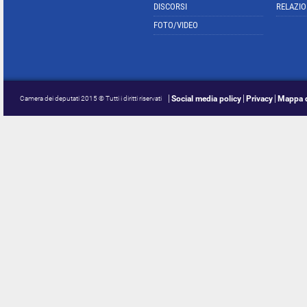
DISCORSI
RELAZIO
FOTO/VIDEO
Social media policy
Privacy
Mappa d
Camera dei deputati 2015 © Tutti i diritti riservati