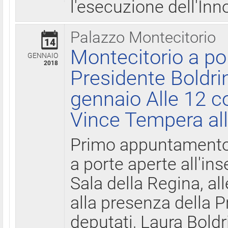
l'esecuzione dell'Inn
Palazzo Montecitorio
14
Montecitorio a po
GENNAIO
2018
Presidente Boldri
gennaio Alle 12 c
Vince Tempera all
Primo appuntamento 
a porte aperte all'in
Sala della Regina, all
alla presenza della 
deputati, Laura Boldri