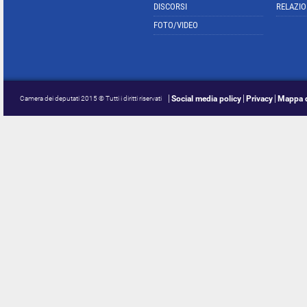
DISCORSI
RELAZIO
FOTO/VIDEO
Social media policy
Privacy
Mappa d
Camera dei deputati 2015 © Tutti i diritti riservati