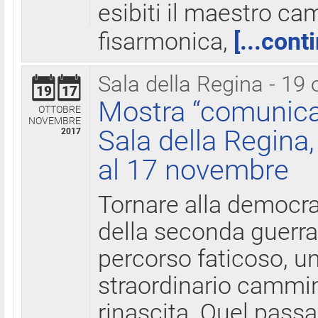
esibiti il maestro c
fisarmonica,
[...cont
Sala della Regina - 19 
19
17
Mostra “comunica
OTTOBRE
NOVEMBRE
Sala della Regina,
2017
al 17 novembre
Tornare alla democra
della seconda guerra 
percorso faticoso, 
straordinario cammin
rinascita. Quel pass