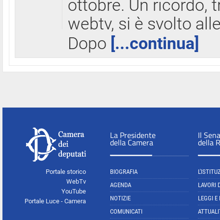
ottobre. Un ricordo, 
webtv, si è svolto all
Dopo
[...continua]
La Presidente
Il Sen
della Camera
della 
Portale storico
BIOGRAFIA
L'ISTITU
WebTv
AGENDA
LAVORI 
YouTube
NOTIZIE
LEGGI E
Portale Luce - Camera
COMUNICATI
ATTUALI