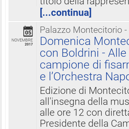
titolo della rapprese
[...continua]
Palazzo Montecitorio -
05
Domenica Monteci
NOVEMBRE
2017
con Boldrini - All
campione di fisar
e l’Orchestra Nap
Edizione di Montecit
all'insegna della mus
alle ore 12 con diret
Presidente della Came