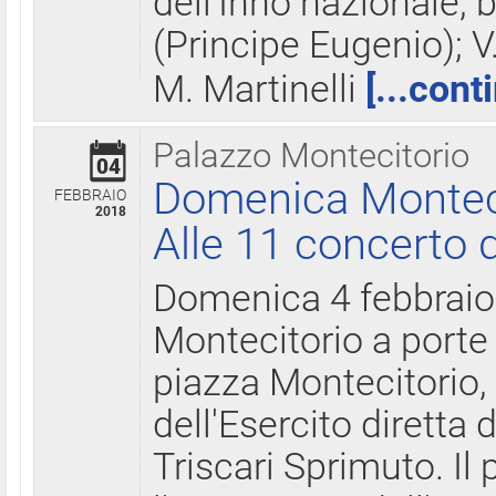
dell'Inno nazionale, 
(Principe Eugenio); V
M. Martinelli
[...cont
Palazzo Montecitorio
04
Domenica Montecit
FEBBRAIO
2018
Alle 11 concerto d
Domenica 4 febbrai
Montecitorio a porte 
piazza Montecitorio, 
dell'Esercito diretta
Triscari Sprimuto. I