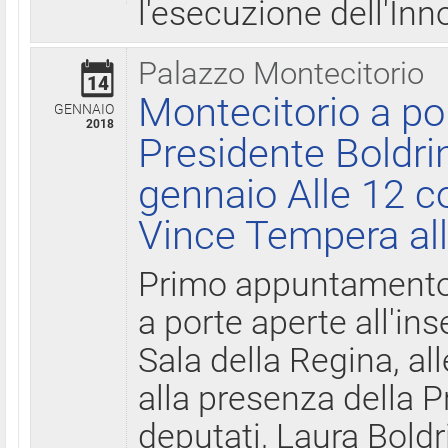
l'esecuzione dell'Inn
Palazzo Montecitorio
14
Montecitorio a po
GENNAIO
2018
Presidente Boldri
gennaio Alle 12 c
Vince Tempera all
Primo appuntamento 
a porte aperte all'in
Sala della Regina, all
alla presenza della 
deputati, Laura Boldri