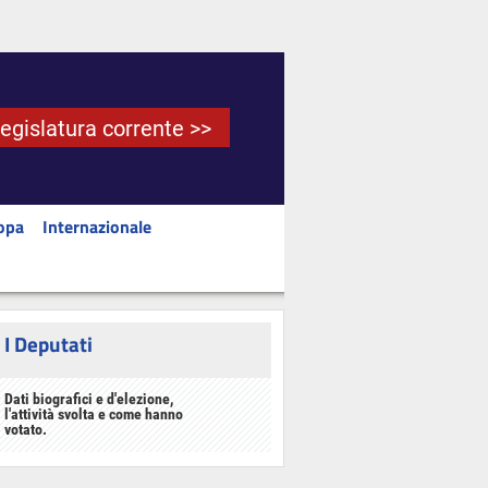
Legislatura corrente >>
opa
Internazionale
I Deputati
Dati biografici e d'elezione,
l'attività svolta e come hanno
votato.