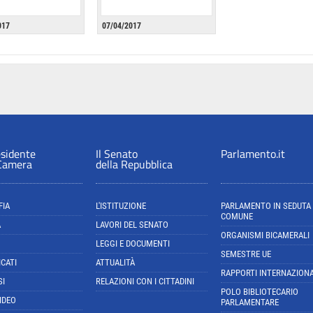
017
07/04/2017
esidente
Il Senato
Parlamento.it
 Camera
della Repubblica
FIA
L'ISTITUZIONE
PARLAMENTO IN SEDUTA
COMUNE
A
LAVORI DEL SENATO
ORGANISMI BICAMERALI
LEGGI E DOCUMENTI
SEMESTRE UE
CATI
ATTUALITÀ
RAPPORTI INTERNAZIONA
SI
RELAZIONI CON I CITTADINI
POLO BIBLIOTECARIO
IDEO
PARLAMENTARE