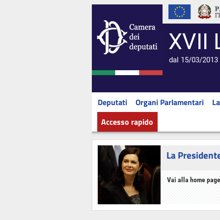
XVII 
dal 15/03/2013 
Deputati
Organi Parlamentari
La
Accesso rapido
La President
Vai alla home page