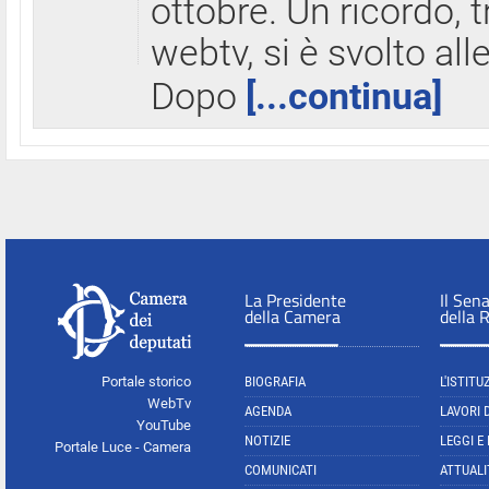
ottobre. Un ricordo, 
webtv, si è svolto all
Dopo
[...continua]
La Presidente
Il Sen
della Camera
della 
Portale storico
BIOGRAFIA
L'ISTITU
WebTv
AGENDA
LAVORI 
YouTube
NOTIZIE
LEGGI E
Portale Luce - Camera
COMUNICATI
ATTUALI