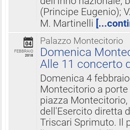
dell'Inno nazionale, 
(Principe Eugenio); V
M. Martinelli
[...cont
Palazzo Montecitorio
04
Domenica Montecit
FEBBRAIO
2018
Alle 11 concerto d
Domenica 4 febbrai
Montecitorio a porte 
piazza Montecitorio, 
dell'Esercito diretta
Triscari Sprimuto. I