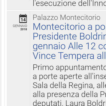
l'esecuzione dell'Inn
Palazzo Montecitorio
14
Montecitorio a po
GENNAIO
2018
Presidente Boldri
gennaio Alle 12 c
Vince Tempera all
Primo appuntamento 
a porte aperte all'in
Sala della Regina, all
alla presenza della 
deputati, Laura Boldri