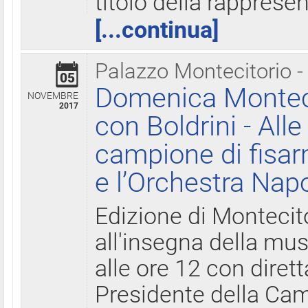
titolo della rapprese
[...continua]
Palazzo Montecitorio -
05
Domenica Monteci
NOVEMBRE
2017
con Boldrini - All
campione di fisar
e l’Orchestra Nap
Edizione di Montecit
all'insegna della mus
alle ore 12 con diret
Presidente della Came