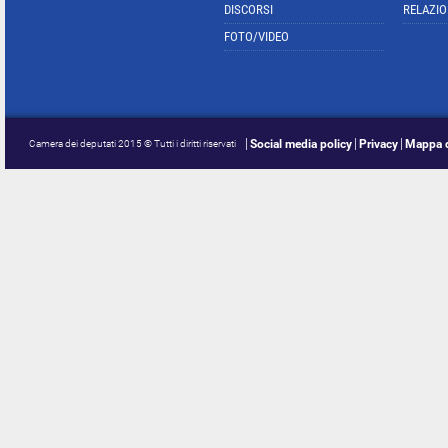
DISCORSI
RELAZIO
FOTO/VIDEO
Social media policy
Privacy
Mappa d
Camera dei deputati 2015 © Tutti i diritti riservati