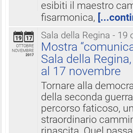
esibiti il maestro c
fisarmonica,
[...cont
Sala della Regina - 19 
19
17
Mostra “comunica
OTTOBRE
NOVEMBRE
Sala della Regina,
2017
al 17 novembre
Tornare alla democra
della seconda guerra 
percorso faticoso, 
straordinario cammin
rinascita. Quel pass