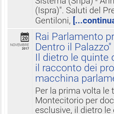
Sistema (Snpa) - Ann
(Ispra)". Saluti del P
Gentiloni,
[...continu
Rai Parlamento pr
20
Dentro il Palazzo"
NOVEMBRE
2017
Il dietro le quint
il racconto dei pro
macchina parlam
Per la prima volta le
Montecitorio per do
esclusive, il dietro le