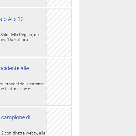
aio Alle 12
ala della Regina, alle
i, "Da Fellini a
ncidente alle
rai travolti dalle fiamme
one teatrale che è
l campione di
12 con diretta webtv, alla