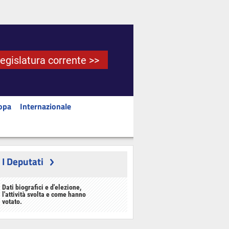
Legislatura corrente >>
opa
Internazionale
I Deputati
Dati biografici e d'elezione,
l'attività svolta e come hanno
votato.