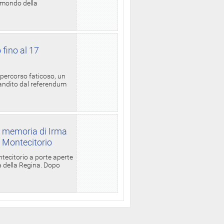
l mondo della
 fino al 17
 percorso faticoso, un
candito dal referendum
a memoria di Irma
a Montecitorio
ntecitorio a porte aperte
la della Regina. Dopo