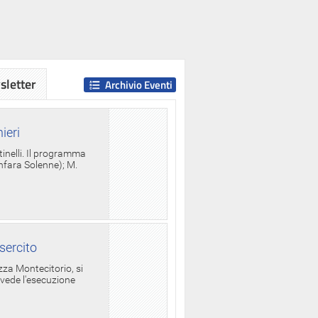
letter
Archivio Eventi
ieri
tinelli. Il programma
anfara Solenne); M.
sercito
za Montecitorio, si
evede l'esecuzione