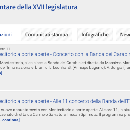
ntare della XVII legislatura
azioni
Comunicati stampa
Infografiche
News
 ore 11
torio a porte aperte - Concerto con la Banda dei Carabin
a Montecitorio, si esibisce la Banda dei Carabinieri diretta da Massimo Mar
dell'Inno nazionale, brani di L. Leonhardt (Principe Eugenio); V. Borgia (F
a]
torio a porte aperte - Alle 11 concerto della Banda dell’E
nuovo appuntamento con Montecitorio a porte aperte. Alle ore 11, in piaz
'Esercito diretta da Carmelo Salvatore Triscari Sprimuto. Il programma pr
...continua]