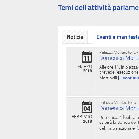
Temi dell'attività parlame
Notizie
Eventi e manifest
Palazzo Montecitorio -
Domenica Monteci
11
MARZO
Alle ore 11, in piazz
2018
prevede l'esecuzione 
Martinelli
[...continu
Palazzo Montecitorio
Domenica Monteci
04
FEBBRAIO
Domenica 4 febbraio 
2018
esibirà la Banda dell
dell'Inno nazionale,
[