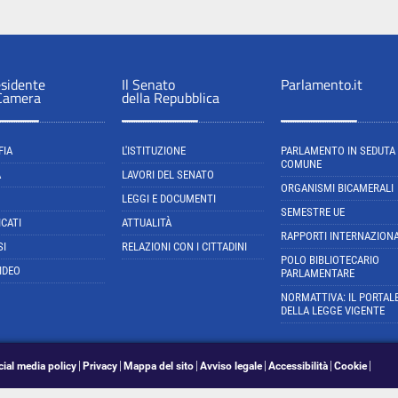
esidente
Il Senato
Parlamento.it
 Camera
della Repubblica
FIA
L'ISTITUZIONE
PARLAMENTO IN SEDUTA
COMUNE
A
LAVORI DEL SENATO
ORGANISMI BICAMERALI
LEGGI E DOCUMENTI
SEMESTRE UE
CATI
ATTUALITÀ
RAPPORTI INTERNAZIONA
SI
RELAZIONI CON I CITTADINI
POLO BIBLIOTECARIO
IDEO
PARLAMENTARE
NORMATTIVA: IL PORTAL
DELLA LEGGE VIGENTE
cial media policy
Privacy
Mappa del sito
Avviso legale
Accessibilità
Cookie