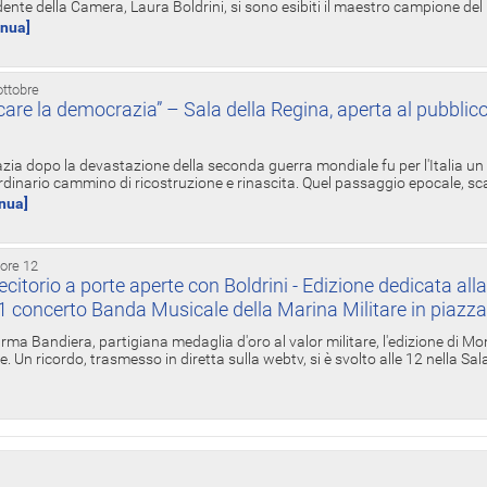
ente della Camera, Laura Boldrini, si sono esibiti il maestro campione de
inua]
ottobre
re la democrazia” – Sala della Regina, aperta al pubblico
zia dopo la devastazione della seconda guerra mondiale fu per l'Italia un
inario cammino di ricostruzione e rinascita. Quel passaggio epocale, s
inua]
 ore 12
torio a porte aperte con Boldrini - Edizione dedicata all
11 concerto Banda Musicale della Marina Militare in piazz
Irma Bandiera, partigiana medaglia d'oro al valor militare, l'edizione di Mo
. Un ricordo, trasmesso in diretta sulla webtv, si è svolto alle 12 nella Sa