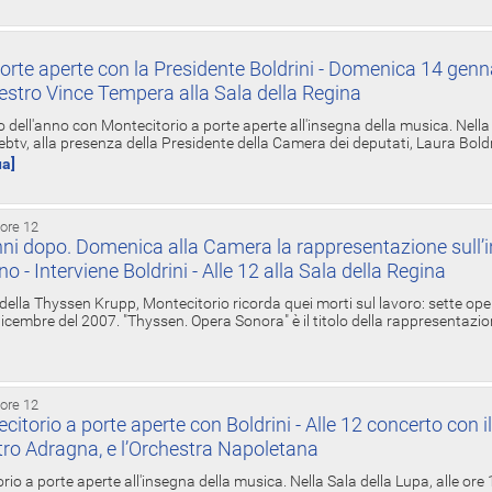
orte aperte con la Presidente Boldrini - Domenica 14 genn
estro Vince Tempera alla Sala della Regina
ell'anno con Montecitorio a porte aperte all'insegna della musica. Nella S
ebtv, alla presenza della Presidente della Camera dei deputati, Laura Boldrin
ua]
 ore 12
ni dopo. Domenica alla Camera la rappresentazione sull’i
ino - Interviene Boldrini - Alle 12 alla Sala della Regina
 della Thyssen Krupp, Montecitorio ricorda quei morti sul lavoro: sette ope
 6 dicembre del 2007. "Thyssen. Opera Sonora" è il titolo della rappresentazi
 ore 12
torio a porte aperte con Boldrini - Alle 12 concerto con i
tro Adragna, e l’Orchestra Napoletana
rio a porte aperte all'insegna della musica. Nella Sala della Lupa, alle ore 