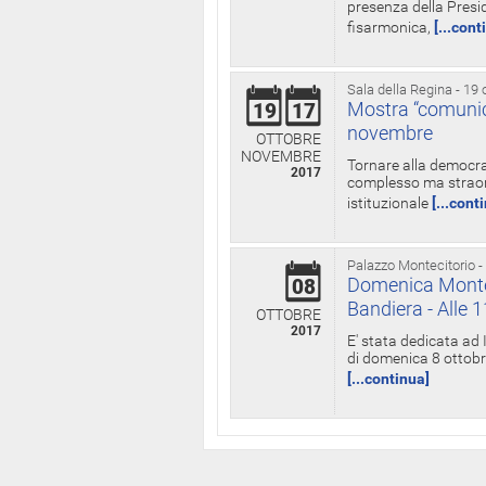
presenza della Presid
fisarmonica,
[...cont
Sala della Regina - 19 
Mostra “comunica
19
17
novembre
OTTOBRE
NOVEMBRE
Tornare alla democra
2017
complesso ma straord
istituzionale
[...cont
Palazzo Montecitorio -
Domenica Monteci
08
Bandiera - Alle 
OTTOBRE
2017
E' stata dedicata ad 
di domenica 8 ottobre
[...continua]