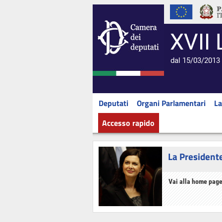
XVII 
dal 15/03/2013 
Deputati
Organi Parlamentari
La
Accesso rapido
La President
Vai alla home page