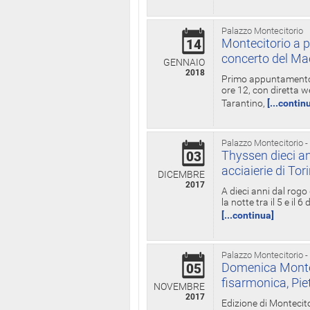
Palazzo Montecitorio
Montecitorio a p
14
concerto del Ma
GENNAIO
2018
Primo appuntamento d
ore 12, con diretta w
Tarantino,
[...contin
Palazzo Montecitorio -
Thyssen dieci an
03
acciaierie di Tor
DICEMBRE
2017
A dieci anni dal rogo
la notte tra il 5 e il
[...continua]
Palazzo Montecitorio -
Domenica Monteci
05
fisarmonica, Pie
NOVEMBRE
2017
Edizione di Montecito