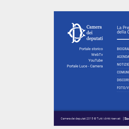
La Pr
della
Portale storico
BIOGRA
WebTv
AGEND
YouTube
NOTIZIE
Portale Luce - Camera
COMUNI
DISCOR
FOTO/V
So
Camera dei deputati 2015 © Tutti i diritti riservati