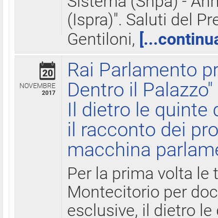
Sistema (Snpa) - Ann
(Ispra)". Saluti del P
Gentiloni,
[...continu
Rai Parlamento pr
20
Dentro il Palazzo"
NOVEMBRE
2017
Il dietro le quint
il racconto dei pro
macchina parlam
Per la prima volta le
Montecitorio per do
esclusive, il dietro le