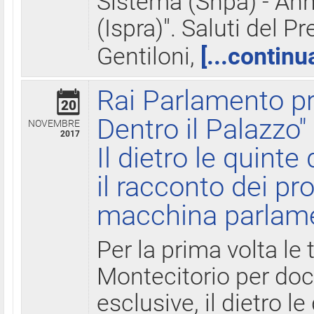
Sistema (Snpa) - Ann
(Ispra)". Saluti del P
Gentiloni,
[...continu
Rai Parlamento pr
20
Dentro il Palazzo"
NOVEMBRE
2017
Il dietro le quint
il racconto dei pro
macchina parlam
Per la prima volta le
Montecitorio per do
esclusive, il dietro le