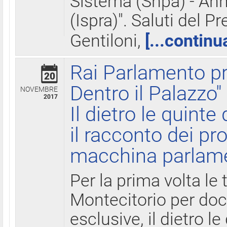
Sistema (Snpa) - Ann
(Ispra)". Saluti del P
Gentiloni,
[...continu
Rai Parlamento pr
20
Dentro il Palazzo"
NOVEMBRE
2017
Il dietro le quint
il racconto dei pro
macchina parlam
Per la prima volta le
Montecitorio per do
esclusive, il dietro le