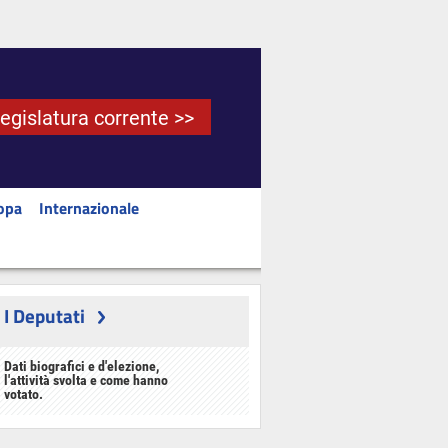
Legislatura corrente >>
opa
Internazionale
I Deputati
Dati biografici e d'elezione,
l'attività svolta e come hanno
votato.