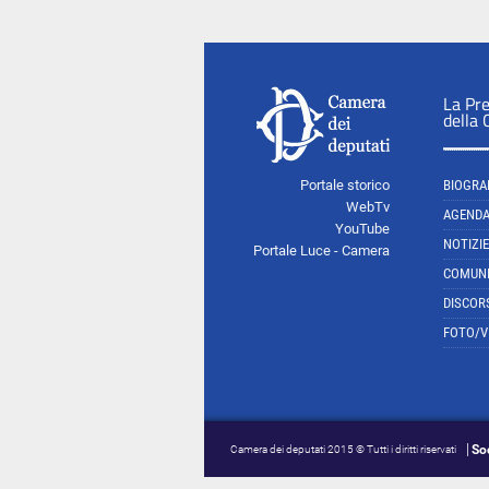
La Pr
della
Portale storico
BIOGRA
WebTv
AGEND
YouTube
NOTIZIE
Portale Luce - Camera
COMUNI
DISCOR
FOTO/V
So
Camera dei deputati 2015 © Tutti i diritti riservati