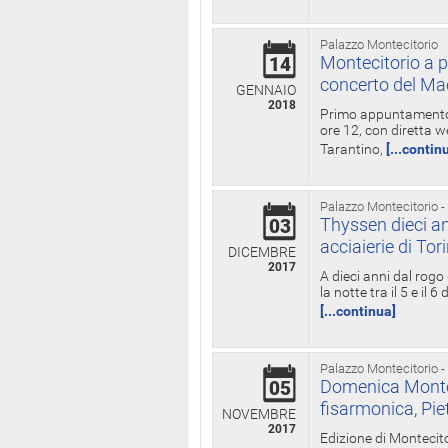
Palazzo Montecitorio
Montecitorio a p
14
concerto del Ma
GENNAIO
2018
Primo appuntamento d
ore 12, con diretta w
Tarantino,
[...contin
Palazzo Montecitorio -
Thyssen dieci an
03
acciaierie di Tor
DICEMBRE
2017
A dieci anni dal rogo
la notte tra il 5 e il
[...continua]
Palazzo Montecitorio -
Domenica Monteci
05
fisarmonica, Pie
NOVEMBRE
2017
Edizione di Montecito