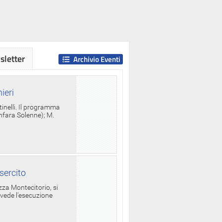
letter
Archivio Eventi
ieri
tinelli. Il programma
anfara Solenne); M.
sercito
za Montecitorio, si
evede l'esecuzione