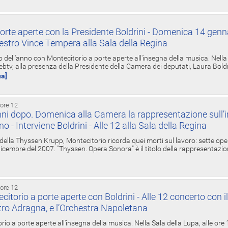
orte aperte con la Presidente Boldrini - Domenica 14 genn
estro Vince Tempera alla Sala della Regina
ell'anno con Montecitorio a porte aperte all'insegna della musica. Nella S
ebtv, alla presenza della Presidente della Camera dei deputati, Laura Boldrin
ua]
 ore 12
ni dopo. Domenica alla Camera la rappresentazione sull’i
ino - Interviene Boldrini - Alle 12 alla Sala della Regina
 della Thyssen Krupp, Montecitorio ricorda quei morti sul lavoro: sette ope
 6 dicembre del 2007. "Thyssen. Opera Sonora" è il titolo della rappresentazi
 ore 12
torio a porte aperte con Boldrini - Alle 12 concerto con i
tro Adragna, e l’Orchestra Napoletana
rio a porte aperte all'insegna della musica. Nella Sala della Lupa, alle ore 