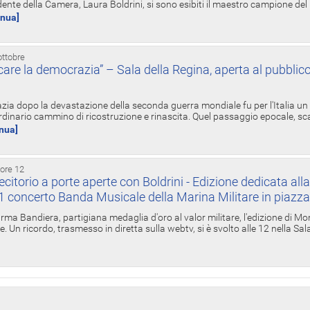
ente della Camera, Laura Boldrini, si sono esibiti il maestro campione de
inua]
ottobre
re la democrazia” – Sala della Regina, aperta al pubblico
zia dopo la devastazione della seconda guerra mondiale fu per l'Italia un
inario cammino di ricostruzione e rinascita. Quel passaggio epocale, s
inua]
 ore 12
torio a porte aperte con Boldrini - Edizione dedicata all
11 concerto Banda Musicale della Marina Militare in piazz
Irma Bandiera, partigiana medaglia d'oro al valor militare, l'edizione di Mo
. Un ricordo, trasmesso in diretta sulla webtv, si è svolto alle 12 nella Sa