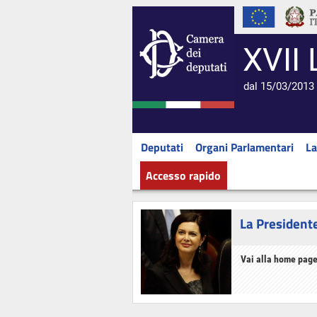
XVII 
dal 15/03/2013 
Deputati
Organi Parlamentari
La
Accesso rapido
La President
Vai alla home page