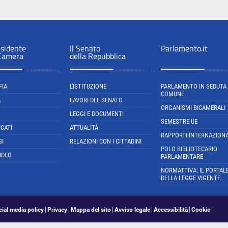
esidente
Il Senato
Parlamento.it
 Camera
della Repubblica
FIA
L'ISTITUZIONE
PARLAMENTO IN SEDUTA
COMUNE
A
LAVORI DEL SENATO
ORGANISMI BICAMERALI
LEGGI E DOCUMENTI
SEMESTRE UE
CATI
ATTUALITÀ
RAPPORTI INTERNAZIONA
SI
RELAZIONI CON I CITTADINI
POLO BIBLIOTECARIO
IDEO
PARLAMENTARE
NORMATTIVA: IL PORTAL
DELLA LEGGE VIGENTE
cial media policy
Privacy
Mappa del sito
Avviso legale
Accessibilità
Cookie