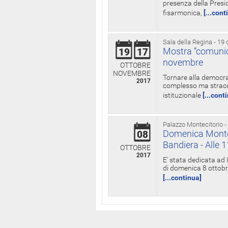
presenza della Presid
fisarmonica,
[...cont
Sala della Regina - 19 
Mostra “comunica
19
17
novembre
OTTOBRE
NOVEMBRE
Tornare alla democra
2017
complesso ma straord
istituzionale
[...cont
Palazzo Montecitorio -
Domenica Monteci
08
Bandiera - Alle 
OTTOBRE
2017
E' stata dedicata ad 
di domenica 8 ottobre
[...continua]