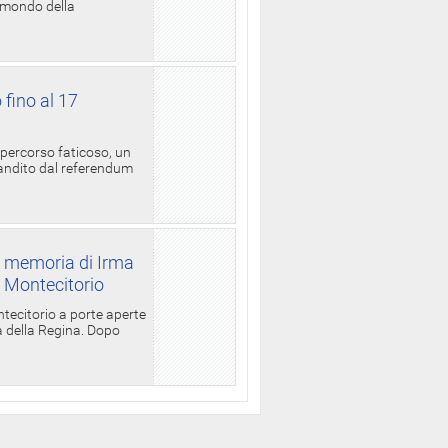
l mondo della
 fino al 17
 percorso faticoso, un
candito dal referendum
a memoria di Irma
a Montecitorio
ntecitorio a porte aperte
la della Regina. Dopo