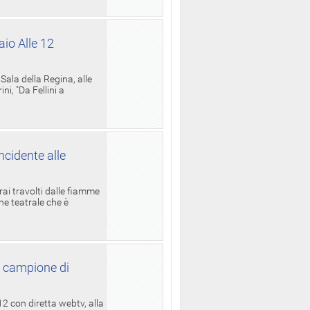
aio Alle 12
ala della Regina, alle
i, "Da Fellini a
ncidente alle
rai travolti dalle fiamme
one teatrale che è
l campione di
12 con diretta webtv, alla