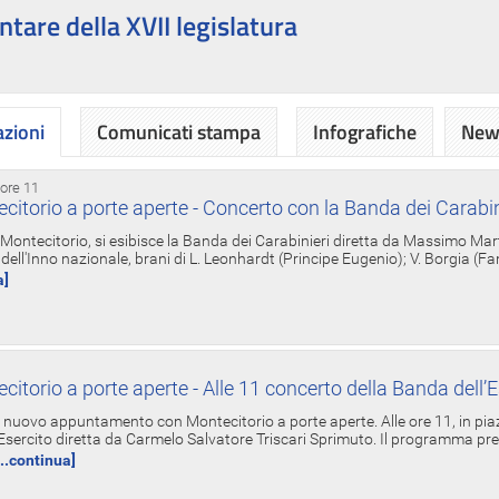
ntare della XVII legislatura
azioni
Comunicati stampa
Infografiche
News
 ore 11
torio a porte aperte - Concerto con la Banda dei Carabin
a Montecitorio, si esibisce la Banda dei Carabinieri diretta da Massimo Mar
dell'Inno nazionale, brani di L. Leonhardt (Principe Eugenio); V. Borgia (F
a]
torio a porte aperte - Alle 11 concerto della Banda dell’E
nuovo appuntamento con Montecitorio a porte aperte. Alle ore 11, in piaz
'Esercito diretta da Carmelo Salvatore Triscari Sprimuto. Il programma pr
...continua]