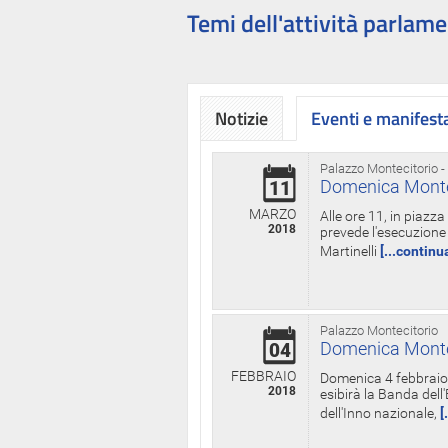
Temi dell'attività parlame
Notizie
Eventi e manifest
Palazzo Montecitorio -
Domenica Monteci
11
MARZO
Alle ore 11, in piazz
2018
prevede l'esecuzione 
Martinelli
[...continu
Palazzo Montecitorio
Domenica Monteci
04
FEBBRAIO
Domenica 4 febbraio 
2018
esibirà la Banda dell
dell'Inno nazionale,
[