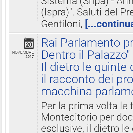
Sistema (Snpa) - Ann
(Ispra)". Saluti del P
Gentiloni,
[...continu
Rai Parlamento pr
20
Dentro il Palazzo"
NOVEMBRE
2017
Il dietro le quint
il racconto dei pro
macchina parlam
Per la prima volta le
Montecitorio per do
esclusive, il dietro le