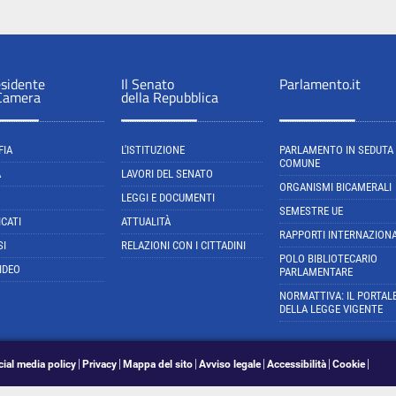
esidente
Il Senato
Parlamento.it
 Camera
della Repubblica
FIA
L'ISTITUZIONE
PARLAMENTO IN SEDUTA
COMUNE
A
LAVORI DEL SENATO
ORGANISMI BICAMERALI
LEGGI E DOCUMENTI
SEMESTRE UE
CATI
ATTUALITÀ
RAPPORTI INTERNAZIONA
SI
RELAZIONI CON I CITTADINI
POLO BIBLIOTECARIO
IDEO
PARLAMENTARE
NORMATTIVA: IL PORTAL
DELLA LEGGE VIGENTE
cial media policy
Privacy
Mappa del sito
Avviso legale
Accessibilità
Cookie