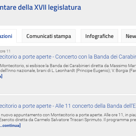
ntare della XVII legislatura
azioni
Comunicati stampa
Infografiche
News
 ore 11
torio a porte aperte - Concerto con la Banda dei Carabin
a Montecitorio, si esibisce la Banda dei Carabinieri diretta da Massimo Mar
dell'Inno nazionale, brani di L. Leonhardt (Principe Eugenio); V. Borgia (F
a]
torio a porte aperte - Alle 11 concerto della Banda dell’E
nuovo appuntamento con Montecitorio a porte aperte. Alle ore 11, in piaz
'Esercito diretta da Carmelo Salvatore Triscari Sprimuto. Il programma pr
...continua]