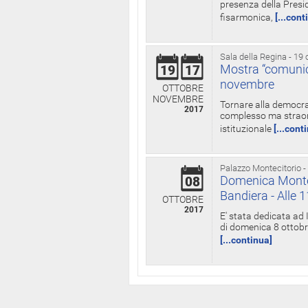
presenza della Presid
fisarmonica,
[...cont
Sala della Regina - 19 
Mostra “comunica
19
17
novembre
OTTOBRE
NOVEMBRE
Tornare alla democra
2017
complesso ma straord
istituzionale
[...cont
Palazzo Montecitorio -
Domenica Monteci
08
Bandiera - Alle 
OTTOBRE
2017
E' stata dedicata ad 
di domenica 8 ottobre
[...continua]