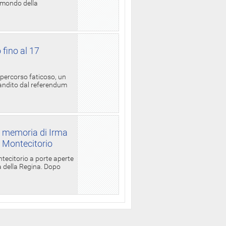
l mondo della
 fino al 17
 percorso faticoso, un
candito dal referendum
a memoria di Irma
a Montecitorio
ntecitorio a porte aperte
la della Regina. Dopo