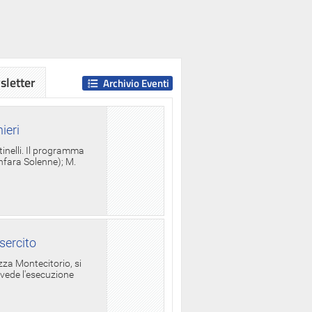
letter
Archivio Eventi
ieri
tinelli. Il programma
anfara Solenne); M.
sercito
za Montecitorio, si
evede l'esecuzione