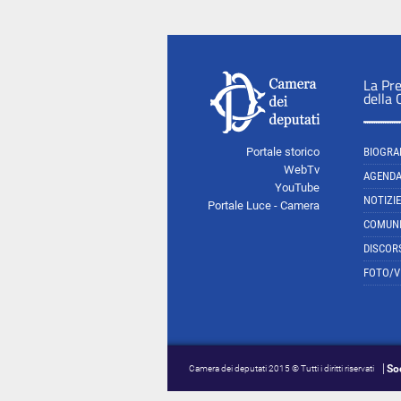
La Pr
della
Portale storico
BIOGRA
WebTv
AGEND
YouTube
NOTIZIE
Portale Luce - Camera
COMUNI
DISCOR
FOTO/V
So
Camera dei deputati 2015 © Tutti i diritti riservati