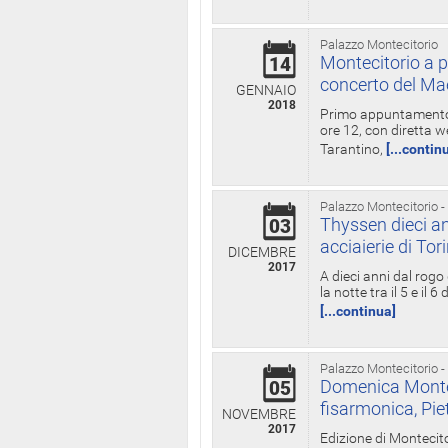
Palazzo Montecitorio
Montecitorio a p
14
concerto del Ma
GENNAIO
2018
Primo appuntamento d
ore 12, con diretta w
Tarantino,
[...contin
Palazzo Montecitorio -
Thyssen dieci an
03
acciaierie di Tor
DICEMBRE
2017
A dieci anni dal rogo
la notte tra il 5 e il
[...continua]
Palazzo Montecitorio -
Domenica Monteci
05
fisarmonica, Pie
NOVEMBRE
2017
Edizione di Montecito