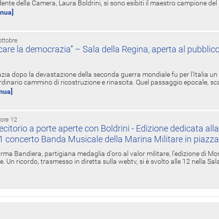
ente della Camera, Laura Boldrini, si sono esibiti il maestro campione de
inua]
ottobre
re la democrazia” – Sala della Regina, aperta al pubblico
zia dopo la devastazione della seconda guerra mondiale fu per l'Italia un
inario cammino di ricostruzione e rinascita. Quel passaggio epocale, s
inua]
 ore 12
torio a porte aperte con Boldrini - Edizione dedicata all
11 concerto Banda Musicale della Marina Militare in piazz
Irma Bandiera, partigiana medaglia d'oro al valor militare, l'edizione di Mo
. Un ricordo, trasmesso in diretta sulla webtv, si è svolto alle 12 nella Sa