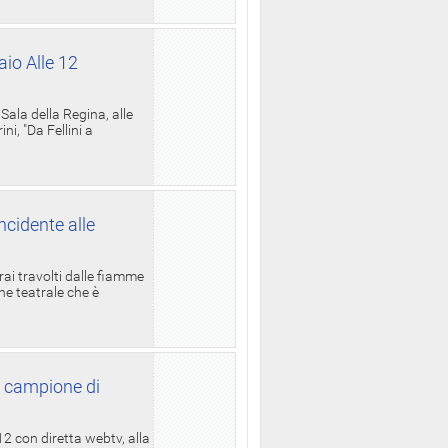
aio Alle 12
ala della Regina, alle
i, "Da Fellini a
ncidente alle
rai travolti dalle fiamme
one teatrale che è
l campione di
12 con diretta webtv, alla