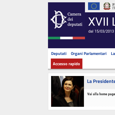
XVII 
dal 15/03/2013 
Deputati
Organi Parlamentari
La
Accesso rapido
La President
Vai alla home page