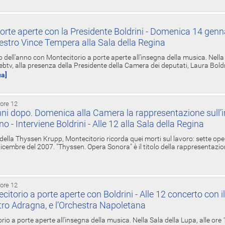
orte aperte con la Presidente Boldrini - Domenica 14 genn
estro Vince Tempera alla Sala della Regina
ell'anno con Montecitorio a porte aperte all'insegna della musica. Nella S
ebtv, alla presenza della Presidente della Camera dei deputati, Laura Boldrin
ua]
 ore 12
ni dopo. Domenica alla Camera la rappresentazione sull’i
ino - Interviene Boldrini - Alle 12 alla Sala della Regina
 della Thyssen Krupp, Montecitorio ricorda quei morti sul lavoro: sette ope
 6 dicembre del 2007. "Thyssen. Opera Sonora" è il titolo della rappresentazi
 ore 12
torio a porte aperte con Boldrini - Alle 12 concerto con i
tro Adragna, e l’Orchestra Napoletana
rio a porte aperte all'insegna della musica. Nella Sala della Lupa, alle ore 