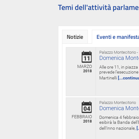
Temi dell'attività parlame
Notizie
Eventi e manifest
Palazzo Montecitorio -
Domenica Monteci
11
MARZO
Alle ore 11, in piazz
2018
prevede l'esecuzione 
Martinelli
[...continu
Palazzo Montecitorio
Domenica Monteci
04
FEBBRAIO
Domenica 4 febbraio 
2018
esibirà la Banda dell
dell'Inno nazionale,
[