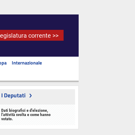
Legislatura corrente >>
opa
Internazionale
I Deputati
Dati biografici e d'elezione,
l'attività svolta e come hanno
votato.