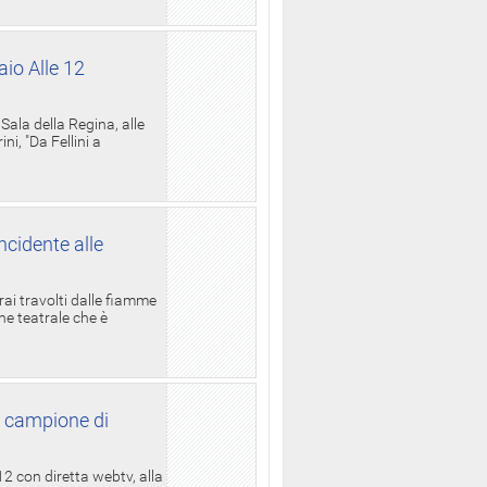
aio Alle 12
ala della Regina, alle
i, "Da Fellini a
ncidente alle
rai travolti dalle fiamme
one teatrale che è
l campione di
12 con diretta webtv, alla