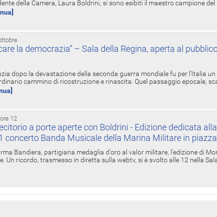
ente della Camera, Laura Boldrini, si sono esibiti il maestro campione de
inua]
ottobre
re la democrazia” – Sala della Regina, aperta al pubblico
zia dopo la devastazione della seconda guerra mondiale fu per l'Italia un
inario cammino di ricostruzione e rinascita. Quel passaggio epocale, s
inua]
 ore 12
torio a porte aperte con Boldrini - Edizione dedicata all
11 concerto Banda Musicale della Marina Militare in piazz
Irma Bandiera, partigiana medaglia d'oro al valor militare, l'edizione di Mo
. Un ricordo, trasmesso in diretta sulla webtv, si è svolto alle 12 nella Sa