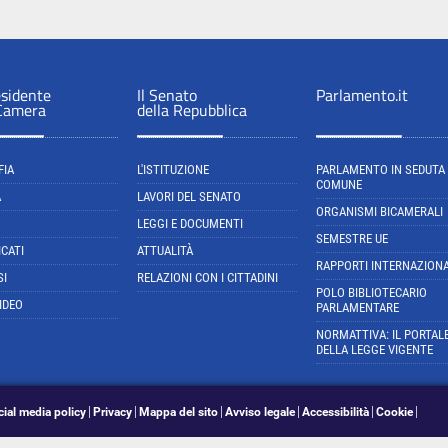
esidente
Il Senato
Parlamento.it
 Camera
della Repubblica
FIA
L'ISTITUZIONE
PARLAMENTO IN SEDUTA
COMUNE
A
LAVORI DEL SENATO
ORGANISMI BICAMERALI
LEGGI E DOCUMENTI
SEMESTRE UE
CATI
ATTUALITÀ
RAPPORTI INTERNAZIONA
SI
RELAZIONI CON I CITTADINI
POLO BIBLIOTECARIO
IDEO
PARLAMENTARE
NORMATTIVA: IL PORTAL
DELLA LEGGE VIGENTE
cial media policy
Privacy
Mappa del sito
Avviso legale
Accessibilità
Cookie