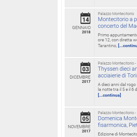
Palazzo Montecitorio
Montecitorio a p
14
concerto del Ma
GENNAIO
2018
Primo appuntamento d
ore 12, con diretta w
Tarantino,
[...contin
Palazzo Montecitorio -
Thyssen dieci an
03
acciaierie di Tor
DICEMBRE
2017
A dieci anni dal rogo
la notte tra il 5 e il
[...continua]
Palazzo Montecitorio -
Domenica Monteci
05
fisarmonica, Pie
NOVEMBRE
2017
Edizione di Montecito