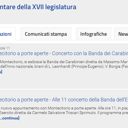
ntare della XVII legislatura
azioni
Comunicati stampa
Infografiche
News
 ore 11
torio a porte aperte - Concerto con la Banda dei Carabin
a Montecitorio, si esibisce la Banda dei Carabinieri diretta da Massimo Mar
dell'Inno nazionale, brani di L. Leonhardt (Principe Eugenio); V. Borgia (F
a]
torio a porte aperte - Alle 11 concerto della Banda dell’E
nuovo appuntamento con Montecitorio a porte aperte. Alle ore 11, in piaz
'Esercito diretta da Carmelo Salvatore Triscari Sprimuto. Il programma pr
...continua]