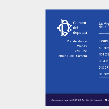
La Pr
della
Portale storico
BIOGRA
WebTv
AGEND
YouTube
NOTIZIE
Portale Luce - Camera
COMUNI
DISCOR
FOTO/V
So
Camera dei deputati 2015 © Tutti i diritti riservati