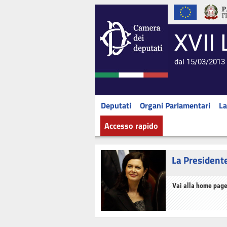
XVII 
dal 15/03/2013 
Deputati
Organi Parlamentari
La
Accesso rapido
La President
Vai alla home page