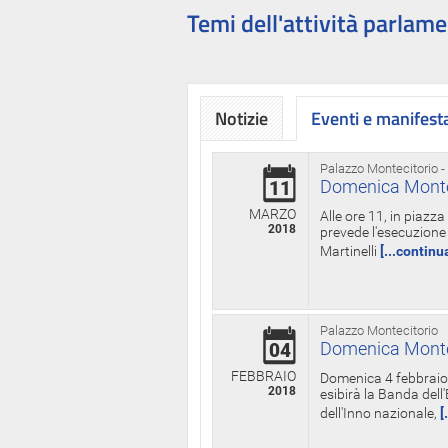
Temi dell'attività parlame
Notizie
Eventi e manifest
Palazzo Montecitorio -
Domenica Monteci
11
MARZO
Alle ore 11, in piazz
2018
prevede l'esecuzione 
Martinelli
[...continu
Palazzo Montecitorio
Domenica Monteci
04
FEBBRAIO
Domenica 4 febbraio 
2018
esibirà la Banda dell
dell'Inno nazionale,
[