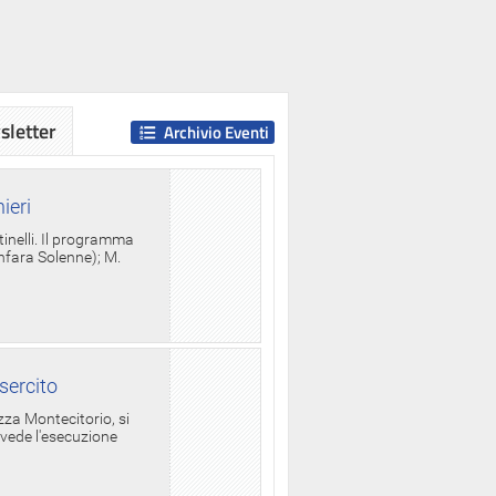
letter
Archivio Eventi
ieri
tinelli. Il programma
anfara Solenne); M.
sercito
za Montecitorio, si
evede l'esecuzione