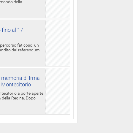
l mondo della
 fino al 17
 percorso faticoso, un
candito dal referendum
a memoria di Irma
a Montecitorio
ntecitorio a porte aperte
la della Regina. Dopo