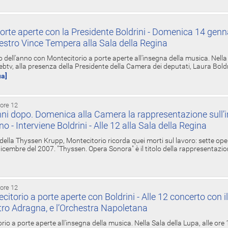
orte aperte con la Presidente Boldrini - Domenica 14 genn
estro Vince Tempera alla Sala della Regina
ell'anno con Montecitorio a porte aperte all'insegna della musica. Nella S
ebtv, alla presenza della Presidente della Camera dei deputati, Laura Boldrin
ua]
 ore 12
ni dopo. Domenica alla Camera la rappresentazione sull’i
ino - Interviene Boldrini - Alle 12 alla Sala della Regina
 della Thyssen Krupp, Montecitorio ricorda quei morti sul lavoro: sette ope
 6 dicembre del 2007. "Thyssen. Opera Sonora" è il titolo della rappresentazi
 ore 12
torio a porte aperte con Boldrini - Alle 12 concerto con i
tro Adragna, e l’Orchestra Napoletana
rio a porte aperte all'insegna della musica. Nella Sala della Lupa, alle ore 