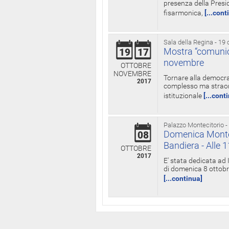
presenza della Presid
fisarmonica,
[...cont
Sala della Regina - 19 
Mostra “comunica
19
17
novembre
OTTOBRE
NOVEMBRE
Tornare alla democra
2017
complesso ma straord
istituzionale
[...cont
Palazzo Montecitorio -
Domenica Monteci
08
Bandiera - Alle 
OTTOBRE
2017
E' stata dedicata ad 
di domenica 8 ottobre
[...continua]