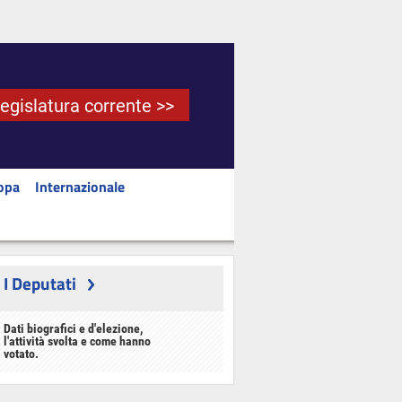
Legislatura corrente >>
opa
Internazionale
I Deputati
Dati biografici e d'elezione,
l'attività svolta e come hanno
votato.