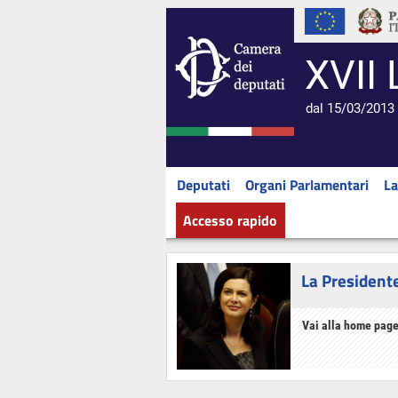
XVII 
dal 15/03/2013 
Deputati
Organi Parlamentari
La
Accesso rapido
La President
Vai alla home page