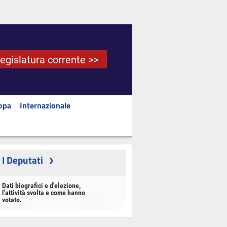
Legislatura corrente >>
opa
Internazionale
I Deputati
Dati biografici e d'elezione,
l'attività svolta e come hanno
votato.