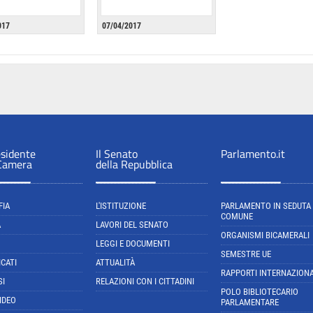
017
07/04/2017
esidente
Il Senato
Parlamento.it
 Camera
della Repubblica
FIA
L'ISTITUZIONE
PARLAMENTO IN SEDUTA
COMUNE
A
LAVORI DEL SENATO
ORGANISMI BICAMERALI
LEGGI E DOCUMENTI
SEMESTRE UE
CATI
ATTUALITÀ
RAPPORTI INTERNAZIONA
SI
RELAZIONI CON I CITTADINI
POLO BIBLIOTECARIO
IDEO
PARLAMENTARE