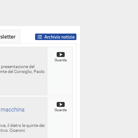
letter
Archivio notizie
Guarda
a presentazione del
ente del Consiglio, Paolo
la macchina
Guarda
, il dietro le quinte dei
ativo. Ciceroni