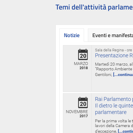
Temi dell'attività parlame
Notizie
Eventi e manifest
Sala della Regina - ore
Presentazione R
20
MARZO
Martedì 20 marzo, all
2018
"Rapporto Ambiente di
Gentiloni,
[...continu
Rai Parlamento p
20
Il dietro le qui
parlamentare
NOVEMBRE
2017
Per la prima volta le
lavori della Camera de
d'eccezione,
[...cont