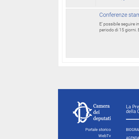
Conferenze stam
E' possibile seguire 
periodo di 15 giorni. E
La Pr
della
Portale storico
BIOGRA
WebTv
AGEND