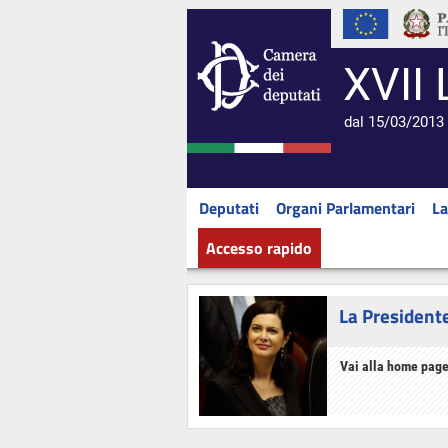
XVII 
dal 15/03/2013 
Deputati
Organi Parlamentari
La
Accesso rapido
La President
Vai alla home page