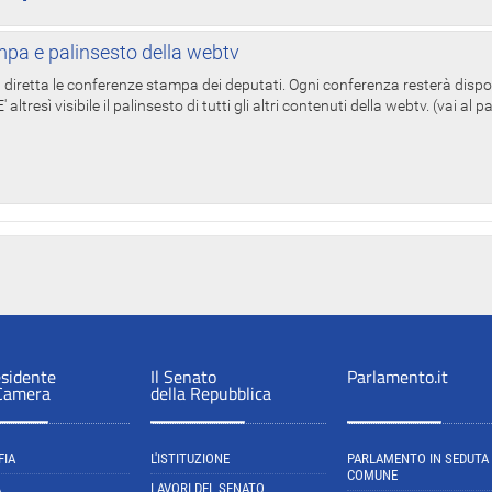
pa e palinsesto della webtv
in diretta le conferenze stampa dei deputati. Ogni conferenza resterà dispo
' altresì visibile il palinsesto di tutti gli altri contenuti della webtv. (vai al 
esidente
Il Senato
Parlamento.it
 Camera
della Repubblica
FIA
L'ISTITUZIONE
PARLAMENTO IN SEDUTA
COMUNE
A
LAVORI DEL SENATO