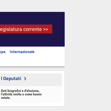
Legislatura corrente >>
opa
Internazionale
I Deputati
Dati biografici e d'elezione,
l'attività svolta e come hanno
votato.