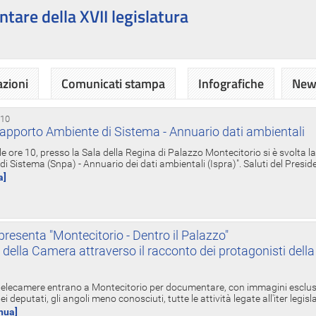
ntare della XVII legislatura
azioni
Comunicati stampa
Infografiche
News
 10
apporto Ambiente di Sistema - Annuario dati ambientali
e ore 10, presso la Sala della Regina di Palazzo Montecitorio si è svolta l
 Sistema (Snpa) - Annuario dei dati ambientali (Ispra)". Saluti del Presid
a]
resenta "Montecitorio - Dentro il Palazzo"
nte della Camera attraverso il racconto dei protagonisti del
 telecamere entrano a Montecitorio per documentare, con immagini esclusive
i deputati, gli angoli meno conosciuti, tutte le attività legate all'iter legisl
inua]