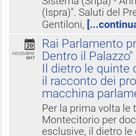
Sistema (Snpa) - Ann
(Ispra)". Saluti del P
Gentiloni,
[...continu
Rai Parlamento pr
20
Dentro il Palazzo"
NOVEMBRE
2017
Il dietro le quint
il racconto dei pro
macchina parlam
Per la prima volta le
Montecitorio per do
esclusive, il dietro le