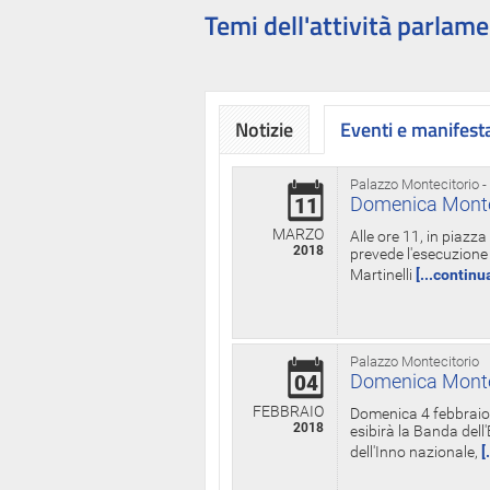
Temi dell'attività parlame
Notizie
Eventi e manifest
Palazzo Montecitorio -
Domenica Monteci
11
MARZO
Alle ore 11, in piazz
2018
prevede l'esecuzione 
Martinelli
[...continu
Palazzo Montecitorio
Domenica Monteci
04
FEBBRAIO
Domenica 4 febbraio 
2018
esibirà la Banda dell
dell'Inno nazionale,
[