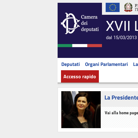
XVII 
dal 15/03/2013 
Deputati
Organi Parlamentari
La
Accesso rapido
La President
Vai alla home page