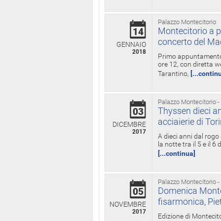
Palazzo Montecitorio
Montecitorio a p
14
concerto del Ma
GENNAIO
2018
Primo appuntamento d
ore 12, con diretta w
Tarantino,
[...contin
Palazzo Montecitorio -
Thyssen dieci an
03
acciaierie di Tor
DICEMBRE
2017
A dieci anni dal rogo
la notte tra il 5 e il
[...continua]
Palazzo Montecitorio -
Domenica Monteci
05
fisarmonica, Pie
NOVEMBRE
2017
Edizione di Montecito