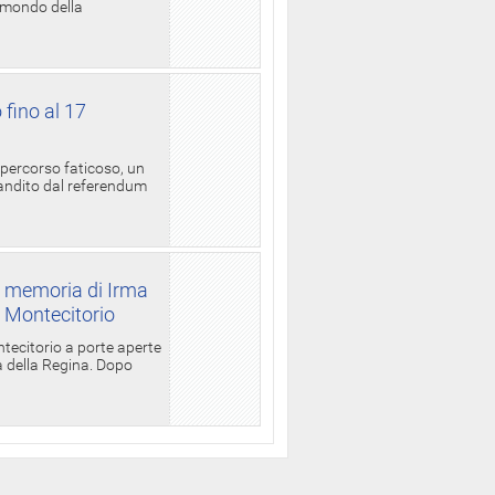
l mondo della
 fino al 17
 percorso faticoso, un
candito dal referendum
a memoria di Irma
a Montecitorio
ntecitorio a porte aperte
la della Regina. Dopo