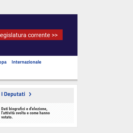
Legislatura corrente >>
opa
Internazionale
I Deputati
Dati biografici e d'elezione,
l'attività svolta e come hanno
votato.