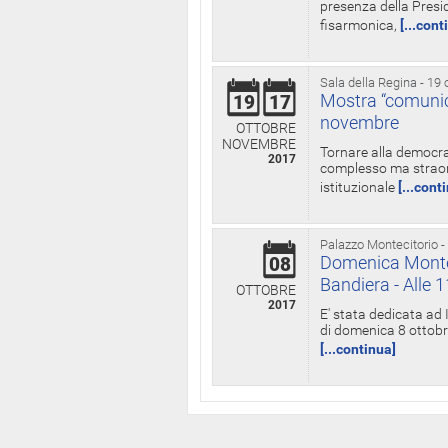
presenza della Presid
fisarmonica,
[...cont
Sala della Regina - 19 
Mostra “comunica
19
17
novembre
OTTOBRE
NOVEMBRE
Tornare alla democra
2017
complesso ma straord
istituzionale
[...cont
Palazzo Montecitorio -
Domenica Monteci
08
Bandiera - Alle 
OTTOBRE
2017
E' stata dedicata ad 
di domenica 8 ottobre
[...continua]