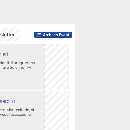
letter
Archivio Eventi
ieri
tinelli. Il programma
anfara Solenne); M.
sercito
za Montecitorio, si
evede l'esecuzione