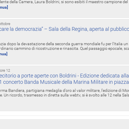
ente della Camera, Laura Boldrini, si sono esibiti il maestro campione de
inua]
ottobre
re la democrazia” – Sala della Regina, aperta al pubblico
zia dopo la devastazione della seconda guerra mondiale fu per l'Italia un
inario cammino di ricostruzione e rinascita. Quel passaggio epocale, s
inua]
 ore 12
torio a porte aperte con Boldrini - Edizione dedicata all
11 concerto Banda Musicale della Marina Militare in piazz
Irma Bandiera, partigiana medaglia d'oro al valor militare, l'edizione di Mo
. Un ricordo, trasmesso in diretta sulla webtv, si è svolto alle 12 nella Sa