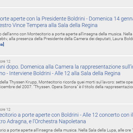
orte aperte con la Presidente Boldrini - Domenica 14 genn
estro Vince Tempera alla Sala della Regina
ell'anno con Montecitorio a porte aperte all'insegna della musica. Nella S
ebtv, alla presenza della Presidente della Camera dei deputati, Laura Boldrin
ua]
 ore 12
ni dopo. Domenica alla Camera la rappresentazione sull’i
ino - Interviene Boldrini - Alle 12 alla Sala della Regina
 della Thyssen Krupp, Montecitorio ricorda quei morti sul lavoro: sette ope
 6 dicembre del 2007. "Thyssen. Opera Sonora" è il titolo della rappresentazi
 ore 12
torio a porte aperte con Boldrini - Alle 12 concerto con i
tro Adragna, e l’Orchestra Napoletana
rio a porte aperte all'insegna della musica. Nella Sala della Lupa, alle ore 