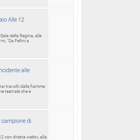
aio Alle 12
ala della Regina, alle
i, "Da Fellini a
ncidente alle
rai travolti dalle fiamme
one teatrale che è
l campione di
12 con diretta webtv, alla