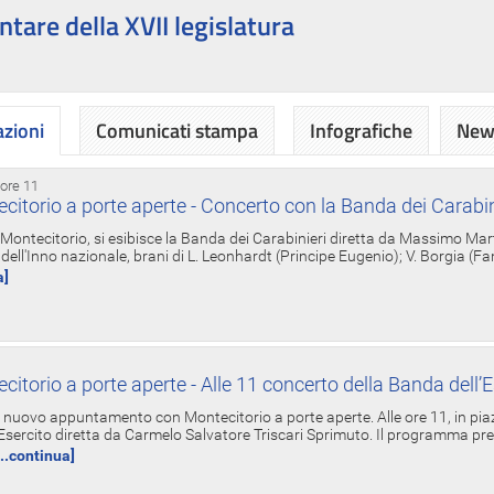
ntare della XVII legislatura
azioni
Comunicati stampa
Infografiche
News
 ore 11
torio a porte aperte - Concerto con la Banda dei Carabin
a Montecitorio, si esibisce la Banda dei Carabinieri diretta da Massimo Mar
dell'Inno nazionale, brani di L. Leonhardt (Principe Eugenio); V. Borgia (F
a]
torio a porte aperte - Alle 11 concerto della Banda dell’E
nuovo appuntamento con Montecitorio a porte aperte. Alle ore 11, in piaz
'Esercito diretta da Carmelo Salvatore Triscari Sprimuto. Il programma pr
...continua]