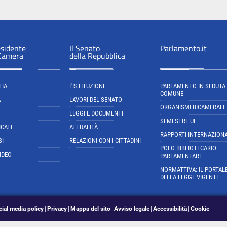
esidente
Il Senato
Parlamento.it
 Camera
della Repubblica
FIA
L'ISTITUZIONE
PARLAMENTO IN SEDUTA
COMUNE
A
LAVORI DEL SENATO
ORGANISMI BICAMERALI
LEGGI E DOCUMENTI
SEMESTRE UE
CATI
ATTUALITÀ
RAPPORTI INTERNAZIONA
SI
RELAZIONI CON I CITTADINI
POLO BIBLIOTECARIO
IDEO
PARLAMENTARE
NORMATTIVA: IL PORTAL
DELLA LEGGE VIGENTE
cial media policy
Privacy
Mappa del sito
Avviso legale
Accessibilità
Cookie