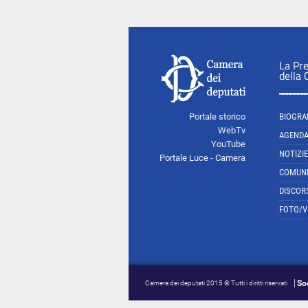
La Pr
della
Portale storico
BIOGRA
WebTv
AGEND
YouTube
NOTIZIE
Portale Luce - Camera
COMUNI
DISCOR
FOTO/V
So
Camera dei deputati 2015 © Tutti i diritti riservati