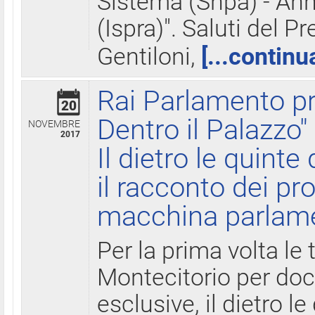
Sistema (Snpa) - Ann
(Ispra)". Saluti del P
Gentiloni,
[...continu
Rai Parlamento pr
20
Dentro il Palazzo"
NOVEMBRE
2017
Il dietro le quint
il racconto dei pro
macchina parlam
Per la prima volta le
Montecitorio per do
esclusive, il dietro le