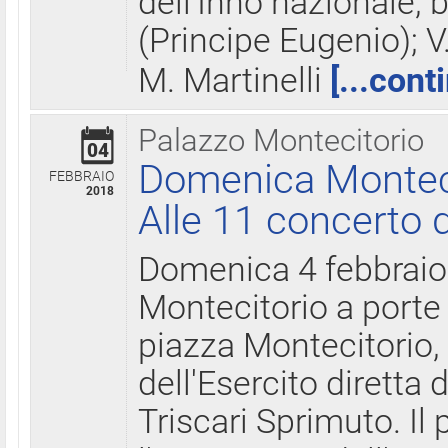
dell'Inno nazionale, 
(Principe Eugenio); V
M. Martinelli
[...cont
Palazzo Montecitorio
04
Domenica Montecit
FEBBRAIO
2018
Alle 11 concerto d
Domenica 4 febbrai
Montecitorio a porte 
piazza Montecitorio, 
dell'Esercito diretta
Triscari Sprimuto. I