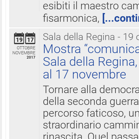
esibiti il maestro c
fisarmonica,
[...cont
Sala della Regina - 19 
19
17
Mostra “comunica
OTTOBRE
NOVEMBRE
Sala della Regina,
2017
al 17 novembre
Tornare alla democra
della seconda guerra 
percorso faticoso, 
straordinario cammin
rinascita. Quel pass