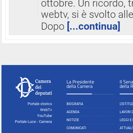
ottobre. Un ricordo, 
webtv, si è svolto all
Dopo
[...continua]
La Presidente
Il Sen
della Camera
della 
Portale storico
BIOGRAFIA
L'ISTITU
WebTv
AGENDA
LAVORI 
YouTube
NOTIZIE
LEGGI E
Portale Luce - Camera
COMUNICATI
ATTUALI