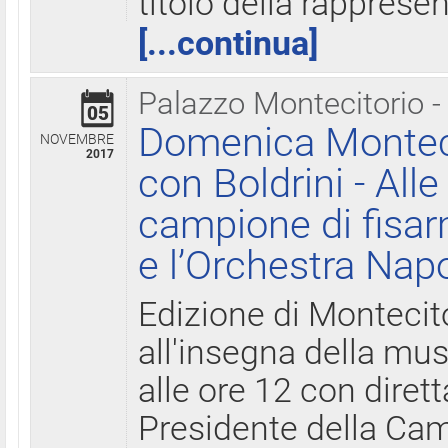
titolo della rapprese
[...continua]
Palazzo Montecitorio -
05
Domenica Monteci
NOVEMBRE
2017
con Boldrini - All
campione di fisar
e l’Orchestra Nap
Edizione di Montecit
all'insegna della mus
alle ore 12 con diret
Presidente della Came