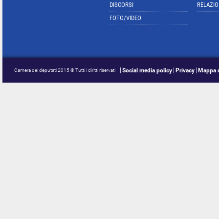
DISCORSI
RELAZIO
FOTO/VIDEO
Social media policy
Privacy
Mappa d
Camera dei deputati 2015 © Tutti i diritti riservati