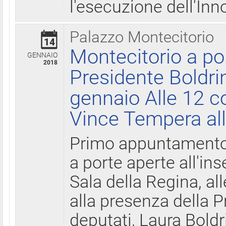
l'esecuzione dell'Inn
Palazzo Montecitorio
14
Montecitorio a po
GENNAIO
2018
Presidente Boldri
gennaio Alle 12 c
Vince Tempera all
Primo appuntamento 
a porte aperte all'in
Sala della Regina, all
alla presenza della 
deputati, Laura Boldri