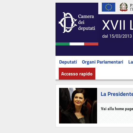
XVII 
dal 15/03/2013 
Deputati
Organi Parlamentari
La
Accesso rapido
La President
Vai alla home page