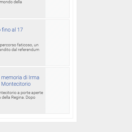
l mondo della
 fino al 17
 percorso faticoso, un
candito dal referendum
a memoria di Irma
a Montecitorio
ntecitorio a porte aperte
la della Regina. Dopo