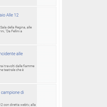
aio Alle 12
ala della Regina, alle
i, "Da Fellini a
ncidente alle
rai travolti dalle fiamme
one teatrale che è
l campione di
12 con diretta webtv, alla