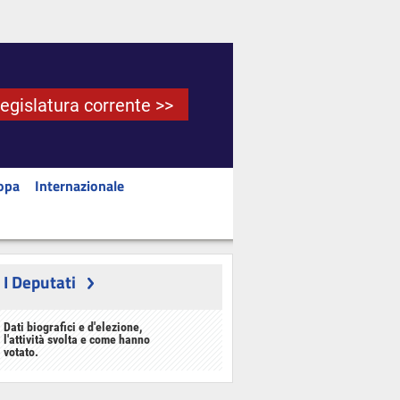
Legislatura corrente >>
opa
Internazionale
I Deputati
Dati biografici e d'elezione,
l'attività svolta e come hanno
votato.