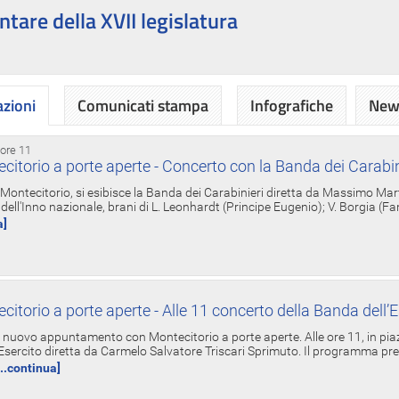
ntare della XVII legislatura
azioni
Comunicati stampa
Infografiche
News
 ore 11
torio a porte aperte - Concerto con la Banda dei Carabin
a Montecitorio, si esibisce la Banda dei Carabinieri diretta da Massimo Mar
dell'Inno nazionale, brani di L. Leonhardt (Principe Eugenio); V. Borgia (F
a]
torio a porte aperte - Alle 11 concerto della Banda dell’E
nuovo appuntamento con Montecitorio a porte aperte. Alle ore 11, in piaz
'Esercito diretta da Carmelo Salvatore Triscari Sprimuto. Il programma pr
...continua]