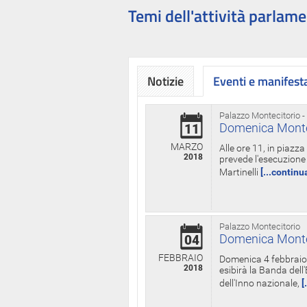
Temi dell'attività parlame
Notizie
Eventi e manifest
Palazzo Montecitorio -
Domenica Monteci
11
MARZO
Alle ore 11, in piazz
2018
prevede l'esecuzione 
Martinelli
[...continu
Palazzo Montecitorio
Domenica Monteci
04
FEBBRAIO
Domenica 4 febbraio 
2018
esibirà la Banda dell
dell'Inno nazionale,
[