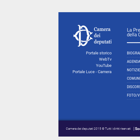
La Pr
della
Portale storico
BIOGRA
WebTv
AGEND
YouTube
NOTIZIE
Portale Luce - Camera
COMUNI
DISCOR
FOTO/V
So
Camera dei deputati 2015 © Tutti i diritti riservati