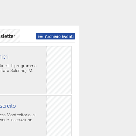
letter
Archivio Eventi
ieri
tinelli. Il programma
anfara Solenne); M.
sercito
za Montecitorio, si
evede l'esecuzione