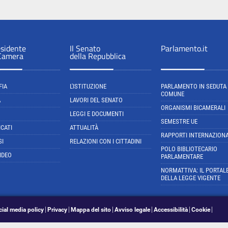
esidente
Il Senato
Parlamento.it
 Camera
della Repubblica
FIA
L'ISTITUZIONE
PARLAMENTO IN SEDUTA
COMUNE
A
LAVORI DEL SENATO
ORGANISMI BICAMERALI
LEGGI E DOCUMENTI
SEMESTRE UE
CATI
ATTUALITÀ
RAPPORTI INTERNAZIONA
SI
RELAZIONI CON I CITTADINI
POLO BIBLIOTECARIO
IDEO
PARLAMENTARE
NORMATTIVA: IL PORTAL
DELLA LEGGE VIGENTE
cial media policy
Privacy
Mappa del sito
Avviso legale
Accessibilità
Cookie