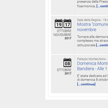
presenza della Presid
fisarmonica,
[...cont
Sala della Regina - 19 
Mostra “comunica
19
17
novembre
OTTOBRE
NOVEMBRE
Tornare alla democra
2017
complesso ma straord
istituzionale
[...cont
Palazzo Montecitorio -
Domenica Monteci
08
Bandiera - Alle 
OTTOBRE
2017
E' stata dedicata ad 
di domenica 8 ottobre
[...continua]