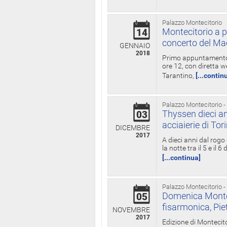
Palazzo Montecitorio
Montecitorio a p
14
concerto del Ma
GENNAIO
2018
Primo appuntamento d
ore 12, con diretta w
Tarantino,
[...contin
Palazzo Montecitorio -
Thyssen dieci an
03
acciaierie di Tor
DICEMBRE
2017
A dieci anni dal rogo
la notte tra il 5 e il
[...continua]
Palazzo Montecitorio -
Domenica Monteci
05
fisarmonica, Pie
NOVEMBRE
2017
Edizione di Montecito