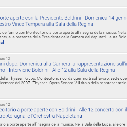
orte aperte con la Presidente Boldrini - Domenica 14 genn
estro Vince Tempera alla Sala della Regina
ell'anno con Montecitorio a porte aperte all'insegna della musica. Nella S
ebtv, alla presenza della Presidente della Camera dei deputati, Laura Boldrin
ua]
 ore 12
ni dopo. Domenica alla Camera la rappresentazione sull’i
ino - Interviene Boldrini - Alle 12 alla Sala della Regina
 della Thyssen Krupp, Montecitorio ricorda quei morti sul lavoro: sette ope
 6 dicembre del 2007. "Thyssen. Opera Sonora" è il titolo della rappresentazi
 ore 12
torio a porte aperte con Boldrini - Alle 12 concerto con i
tro Adragna, e l’Orchestra Napoletana
rio a porte aperte all'insegna della musica. Nella Sala della Lupa, alle ore 