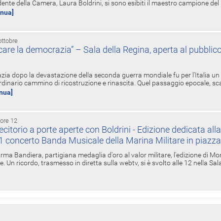
ente della Camera, Laura Boldrini, si sono esibiti il maestro campione de
inua]
ottobre
re la democrazia” – Sala della Regina, aperta al pubblico
zia dopo la devastazione della seconda guerra mondiale fu per l'Italia un
inario cammino di ricostruzione e rinascita. Quel passaggio epocale, s
inua]
 ore 12
torio a porte aperte con Boldrini - Edizione dedicata all
11 concerto Banda Musicale della Marina Militare in piazz
Irma Bandiera, partigiana medaglia d'oro al valor militare, l'edizione di Mo
. Un ricordo, trasmesso in diretta sulla webtv, si è svolto alle 12 nella Sa