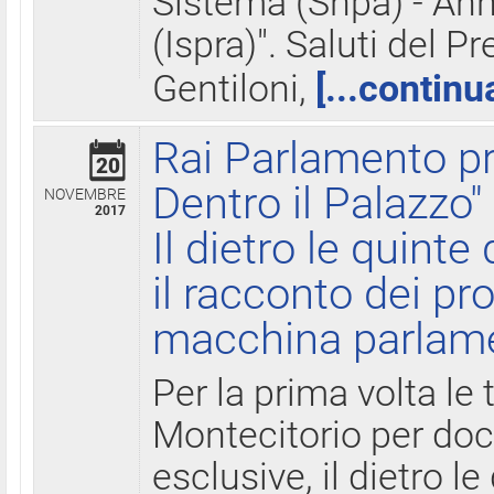
Sistema (Snpa) - Ann
(Ispra)". Saluti del P
Gentiloni,
[...continu
Rai Parlamento pr
20
Dentro il Palazzo"
NOVEMBRE
2017
Il dietro le quint
il racconto dei pro
macchina parlam
Per la prima volta le
Montecitorio per do
esclusive, il dietro le