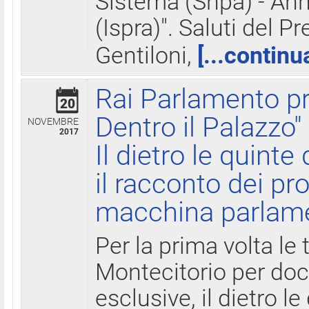
Sistema (Snpa) - Ann
(Ispra)". Saluti del P
Gentiloni,
[...continu
Rai Parlamento pr
20
Dentro il Palazzo"
NOVEMBRE
2017
Il dietro le quint
il racconto dei pro
macchina parlam
Per la prima volta le
Montecitorio per do
esclusive, il dietro le