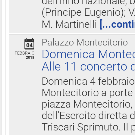
dell'Inno nazionale, 
(Principe Eugenio); V
M. Martinelli
[...cont
Palazzo Montecitorio
04
Domenica Montecit
FEBBRAIO
2018
Alle 11 concerto d
Domenica 4 febbrai
Montecitorio a porte 
piazza Montecitorio, 
dell'Esercito diretta
Triscari Sprimuto. I