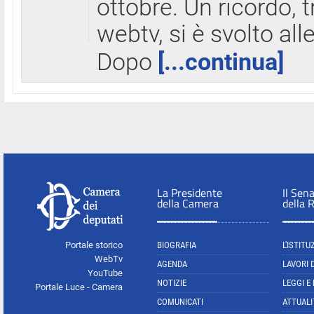
ottobre. Un ricordo, 
webtv, si è svolto all
Dopo
[...continua]
La Presidente
Il Sen
della Camera
della 
Portale storico
BIOGRAFIA
L'ISTITU
WebTv
AGENDA
LAVORI 
YouTube
NOTIZIE
LEGGI E
Portale Luce - Camera
COMUNICATI
ATTUALI