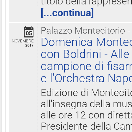
titolo della rapprese
[...continua]
Palazzo Montecitorio -
05
Domenica Monteci
NOVEMBRE
2017
con Boldrini - All
campione di fisar
e l’Orchestra Nap
Edizione di Montecit
all'insegna della mus
alle ore 12 con diret
Presidente della Came