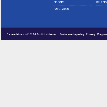
DISCORSI
RELAZIO
FOTO/VIDEO
Social media policy
Privacy
Mappa d
Camera dei deputati 2015 © Tutti i diritti riservati