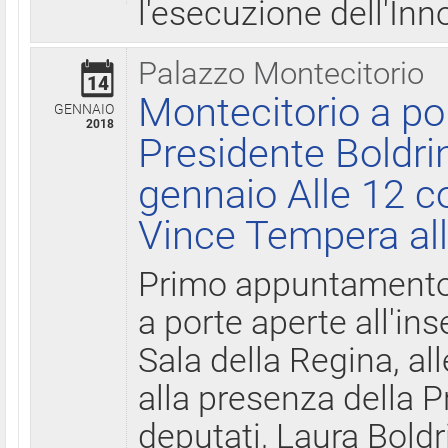
l'esecuzione dell'Inn
Palazzo Montecitorio
14
Montecitorio a po
GENNAIO
2018
Presidente Boldri
gennaio Alle 12 c
Vince Tempera all
Primo appuntamento 
a porte aperte all'in
Sala della Regina, all
alla presenza della 
deputati, Laura Boldri