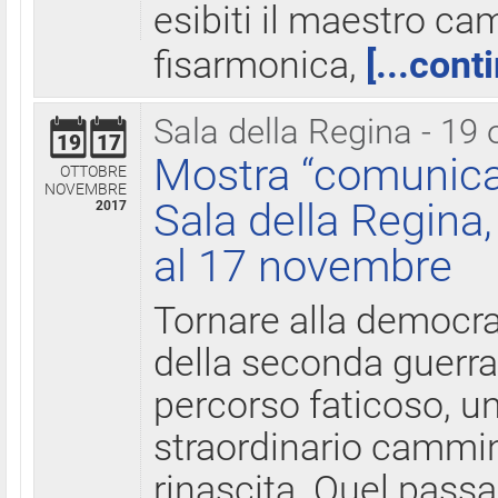
esibiti il maestro c
fisarmonica,
[...cont
Sala della Regina - 19 
19
17
Mostra “comunica
OTTOBRE
NOVEMBRE
Sala della Regina,
2017
al 17 novembre
Tornare alla democra
della seconda guerra 
percorso faticoso, 
straordinario cammin
rinascita. Quel pass