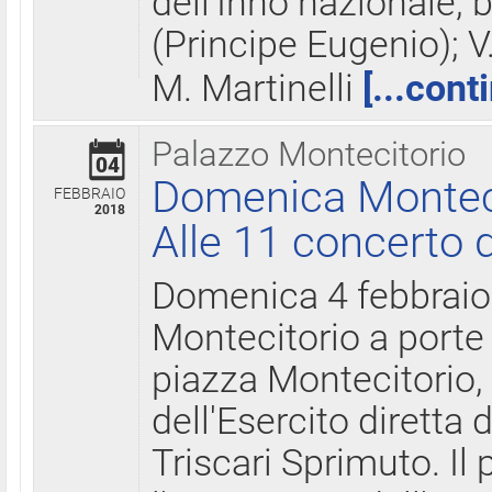
dell'Inno nazionale, 
(Principe Eugenio); V
M. Martinelli
[...cont
Palazzo Montecitorio
04
Domenica Montecit
FEBBRAIO
2018
Alle 11 concerto d
Domenica 4 febbrai
Montecitorio a porte 
piazza Montecitorio, 
dell'Esercito diretta
Triscari Sprimuto. I