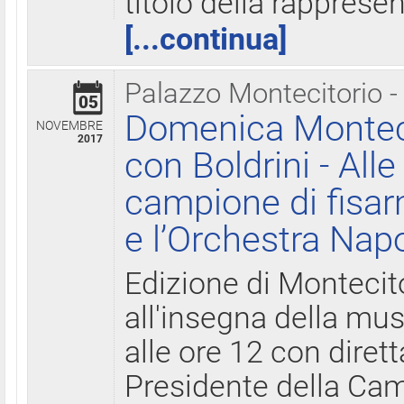
titolo della rapprese
[...continua]
Palazzo Montecitorio -
05
Domenica Monteci
NOVEMBRE
2017
con Boldrini - All
campione di fisar
e l’Orchestra Nap
Edizione di Montecit
all'insegna della mus
alle ore 12 con diret
Presidente della Came