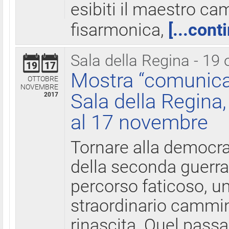
esibiti il maestro c
fisarmonica,
[...cont
Sala della Regina - 19 
19
17
Mostra “comunica
OTTOBRE
NOVEMBRE
Sala della Regina,
2017
al 17 novembre
Tornare alla democra
della seconda guerra 
percorso faticoso, 
straordinario cammin
rinascita. Quel pass