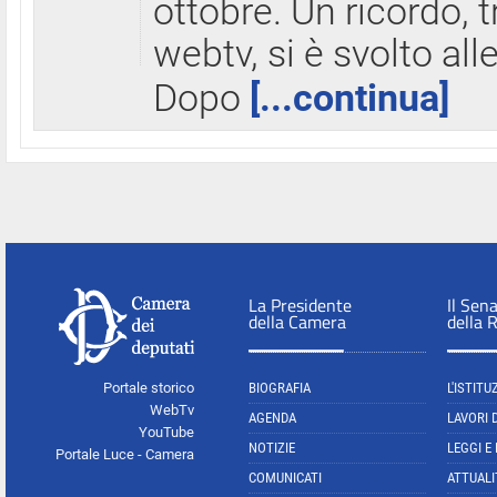
ottobre. Un ricordo, 
webtv, si è svolto all
Dopo
[...continua]
La Presidente
Il Sen
della Camera
della 
Portale storico
BIOGRAFIA
L'ISTITU
WebTv
AGENDA
LAVORI 
YouTube
NOTIZIE
LEGGI E
Portale Luce - Camera
COMUNICATI
ATTUALI