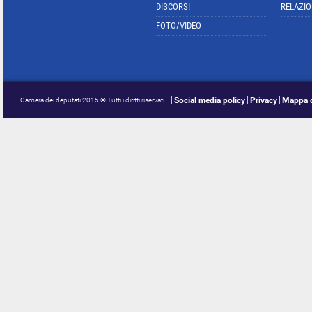
DISCORSI
RELAZIO
FOTO/VIDEO
Social media policy
Privacy
Mappa d
Camera dei deputati 2015 © Tutti i diritti riservati