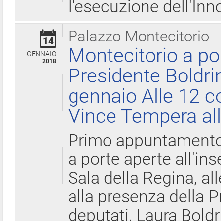
l'esecuzione dell'Inn
Palazzo Montecitorio
14
Montecitorio a po
GENNAIO
2018
Presidente Boldri
gennaio Alle 12 c
Vince Tempera all
Primo appuntamento 
a porte aperte all'in
Sala della Regina, all
alla presenza della 
deputati, Laura Boldri