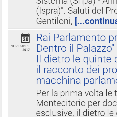
Sistema (Snpa) - Ann
(Ispra)". Saluti del P
Gentiloni,
[...continu
Rai Parlamento pr
20
Dentro il Palazzo"
NOVEMBRE
2017
Il dietro le quint
il racconto dei pro
macchina parlam
Per la prima volta le
Montecitorio per do
esclusive, il dietro le