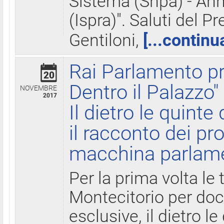
Sistema (Snpa) - Ann
(Ispra)". Saluti del P
Gentiloni,
[...continu
Rai Parlamento pr
20
Dentro il Palazzo"
NOVEMBRE
2017
Il dietro le quint
il racconto dei pro
macchina parlam
Per la prima volta le
Montecitorio per do
esclusive, il dietro le