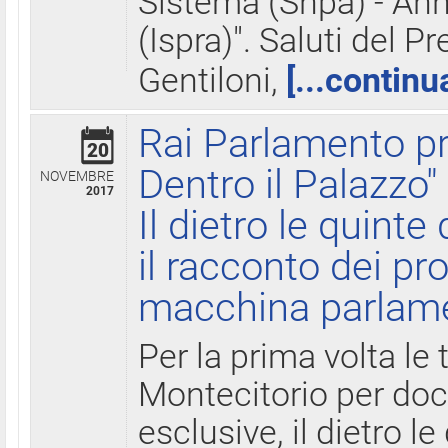
Sistema (Snpa) - Ann
(Ispra)". Saluti del P
Gentiloni,
[...continu
Rai Parlamento pr
20
Dentro il Palazzo"
NOVEMBRE
2017
Il dietro le quint
il racconto dei pro
macchina parlam
Per la prima volta le
Montecitorio per do
esclusive, il dietro le