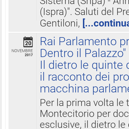
Sistema (Snpa) - Ann
(Ispra)". Saluti del P
Gentiloni,
[...continu
Rai Parlamento pr
20
Dentro il Palazzo"
NOVEMBRE
2017
Il dietro le quint
il racconto dei pro
macchina parlam
Per la prima volta le
Montecitorio per do
esclusive, il dietro le