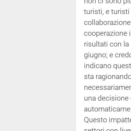
non ci sono pi
turisti, e turis
collaborazione 
cooperazione i
risultati con l
giugno; e credo
indicano quest
sta ragionando
necessariament
una decisione 
automaticament
Questo impatte
settori con live