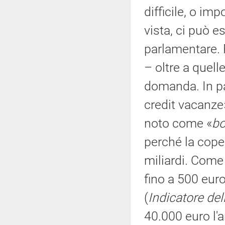
difficile, o im
vista, ci può 
parlamentare. 
– oltre a quell
domanda. In par
credit vacanze
noto come «
b
perché la cope
miliardi. Come 
fino a 500 eur
(
Indicatore de
40.000 euro l'