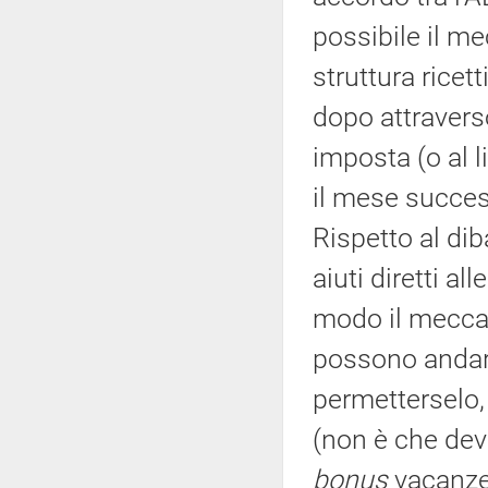
possibile il me
struttura ricet
dopo attraverso
imposta (o al 
il mese succe
Rispetto al dib
aiuti diretti a
modo il meccan
possono andar
permetterselo,
(non è che devi
bonus
vacanze