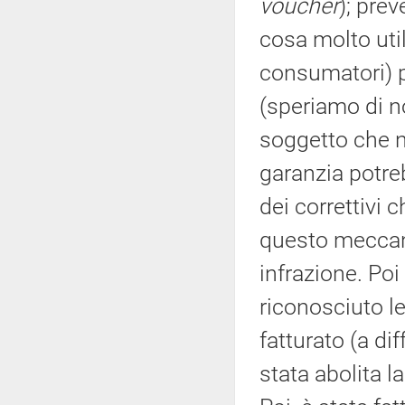
voucher
); pre
cosa molto uti
consumatori) pe
(speriamo di no
soggetto che no
garanzia potre
dei correttivi
questo meccan
infrazione. Poi
riconosciuto l
fatturato (a dif
stata abolita l