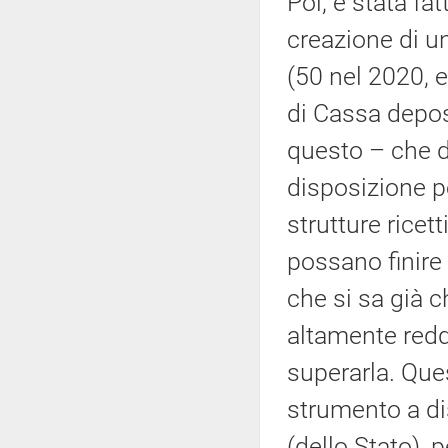
Poi, è stata fa
creazione di un
(50 nel 2020, e
di Cassa deposi
questo – che d
disposizione p
strutture ricett
possano finire 
che si sa già c
altamente redd
superarla. Que
strumento a di
(dello Stato), 