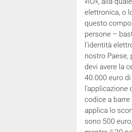
«IO», alla qual
elettronica, o l
questo comport
persone – bast
l'identità elet
nostro Paese, 
devi avere la c
40.000 euro di 
l'applicazione
codice a barre d
applica lo scont
sono 500 euro,