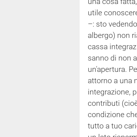
una cosa fatta,
utile conoscer
–: sto vedendo 
albergo) non r
cassa integrazi
sanno di non av
un'apertura. Pe
attorno a una 
integrazione, p
contributi (cio
condizione che, 
tutto a tuo car