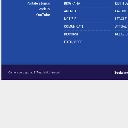
Portale storico
BIOGRAFIA
L'ISTITU
WebTv
AGENDA
LAVORI 
YouTube
NOTIZIE
LEGGI E
COMUNICATI
ATTUALI
DISCORSI
RELAZIO
FOTO/VIDEO
Social m
Camera dei deputati © Tutti i diritti riservati