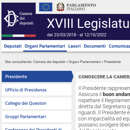
XVIII Legislatu
dal 23/03/2018 - al 12/10/2022
Deputati
Organi Parlamentari
Lavori
Documenti
Comunicaz
Stai consultando:
Camera dei deputati
>
Organi Parlamentari
> Presidente
Presidente
CONOSCERE LA CAMERA
Il Presidente rapprese
Ufficio di Presidenza
Assicura il
buon andame
rispettare il Regolament
Collegio dei Questori
diretta dal Segretario 
riguardi. Il Presidente 
Gruppi Parlamentari
con imparzialità ed equil
possano svolgere liber
Conferenza dei Presidenti di