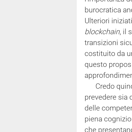
burocratica anc
Ulteriori inizi
blockchain
, il
transizioni sic
costituito da u
questo proposit
approfondiment
Credo quindi 
prevedere sia 
delle competen
piena cognizio
che presentano