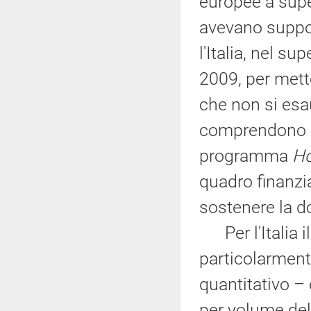
europee a supe
avevano suppor
l'Italia, nel s
2009, per mett
che non si esa
comprendono an
programma
Ho
quadro finanzia
sostenere la 
Per l'Italia i
particolarmente
quantitativo – 
per volume del