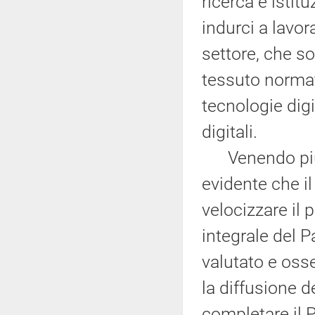
ricerca e istit
indurci a lavor
settore, che s
tessuto normati
tecnologie digit
digitali.
Venendo più in
evidente che i
velocizzare il 
integrale del 
valutato e oss
la diffusione de
completare il P