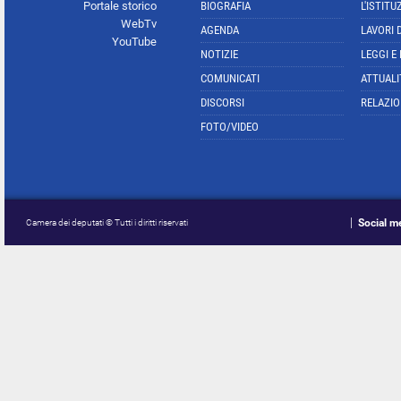
Portale storico
BIOGRAFIA
L'ISTITU
WebTv
AGENDA
LAVORI 
YouTube
NOTIZIE
LEGGI E
COMUNICATI
ATTUALI
DISCORSI
RELAZIO
FOTO/VIDEO
Social m
Camera dei deputati © Tutti i diritti riservati