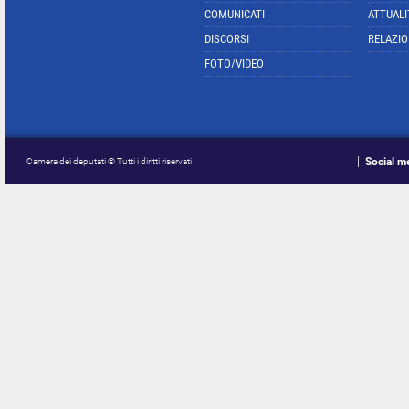
COMUNICATI
ATTUALI
DISCORSI
RELAZIO
FOTO/VIDEO
Social m
Camera dei deputati © Tutti i diritti riservati