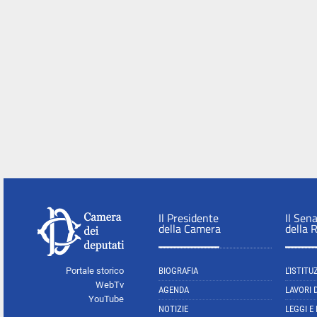
Il Presidente
Il Sen
della Camera
della 
Portale storico
BIOGRAFIA
L'ISTITU
WebTv
AGENDA
LAVORI 
YouTube
NOTIZIE
LEGGI E