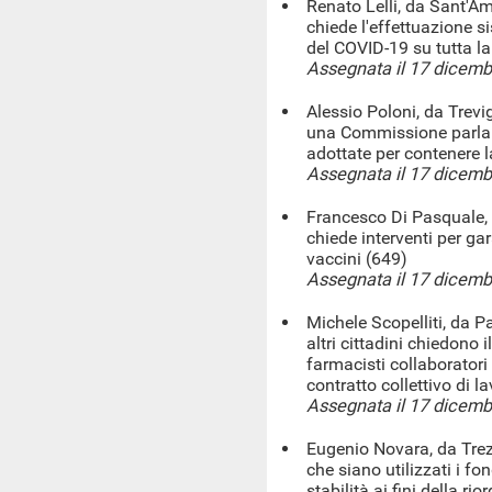
Renato Lelli, da Sant'Am
chiede l'effettuazione s
del COVID-19 su tutta l
Assegnata il 17 dicem
Alessio Poloni, da Trevig
una Commissione parlam
adottate per contenere 
Assegnata il 17 dicem
Francesco Di Pasquale, 
chiede interventi per gar
vaccini (649)
Assegnata il 17 dicem
Michele Scopelliti, da P
altri cittadini chiedono 
farmacisti collaboratori 
contratto collettivo di l
Assegnata il 17 dicem
Eugenio Novara, da Trez
che siano utilizzati i f
stabilità ai fini della r