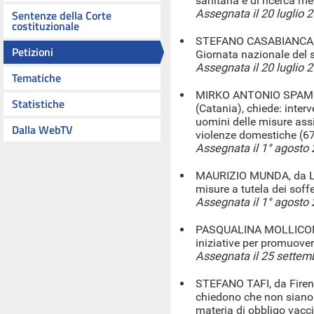
sanitaria e di ricerca m
Assegnata il 20 luglio 
Sentenze della Corte
costituzionale
STEFANO CASABIANCA, da
Petizioni
Giornata nazionale del 
Assegnata il 20 luglio 
Tematiche
MIRKO ANTONIO SPAMPI
Statistiche
(Catania), chiede: interv
uomini delle misure assis
Dalla WebTV
violenze domestiche (6
Assegnata il 1° agosto
MAURIZIO MUNDA, da Li
misure a tutela dei soffe
Assegnata il 1° agosto
PASQUALINA MOLLICONE,
iniziative per promuove
Assegnata il 25 settem
STEFANO TAFI, da Firenze
chiedono che non siano 
materia di obbligo vaccin