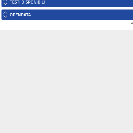
TESTI DISPONIBILI
OPENDATA
A
sidente
Il Senato
Parlamento.it
 Camera
della Repubblica
FIA
L'ISTITUZIONE
PARLAMENTO IN SEDUTA
COMUNE
A
LAVORI DEL SENATO
ORGANISMI BICAMERALI
LEGGI E DOCUMENTI
RAPPORTI INTERNAZIONA
CATI
ATTUALITÀ
POLO BIBLIOTECARIO
SI
RELAZIONI CON I CITTADINI
PARLAMENTARE
IDEO
NORMATTIVA: IL PORTAL
DELLA LEGGE VIGENTE