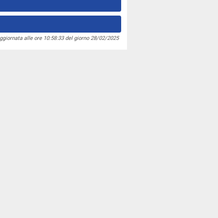
ggiornata alle ore 10:58:33 del giorno 28/02/2025
Altre istituzioni
PRESIDENZA DELLA
REPUBBLICA
PRESIDENZA DEL CONSIGLIO
LI
UNIONE EUROPEA
CORTE COSTITUZIONALE
E