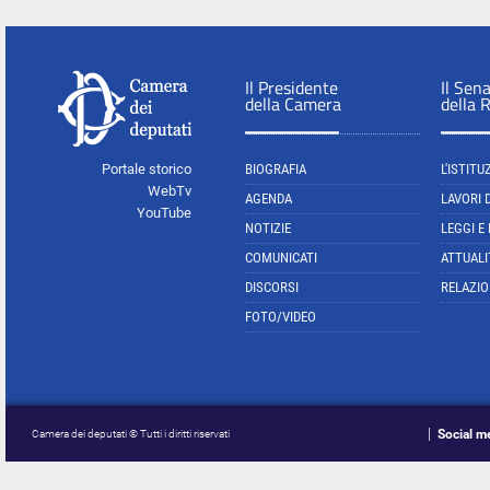
Il Presidente
Il Sen
della Camera
della 
Portale storico
BIOGRAFIA
L'ISTITU
WebTv
AGENDA
LAVORI 
YouTube
NOTIZIE
LEGGI E
COMUNICATI
ATTUALI
DISCORSI
RELAZIO
FOTO/VIDEO
Social m
Camera dei deputati © Tutti i diritti riservati