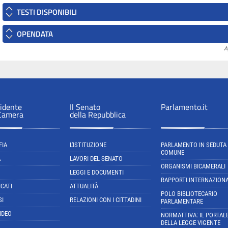
TESTI DISPONIBILI
OPENDATA
A
sidente
Il Senato
Parlamento.it
 Camera
della Repubblica
FIA
L'ISTITUZIONE
PARLAMENTO IN SEDUTA
COMUNE
A
LAVORI DEL SENATO
ORGANISMI BICAMERALI
LEGGI E DOCUMENTI
RAPPORTI INTERNAZIONA
CATI
ATTUALITÀ
POLO BIBLIOTECARIO
SI
RELAZIONI CON I CITTADINI
PARLAMENTARE
IDEO
NORMATTIVA: IL PORTAL
DELLA LEGGE VIGENTE