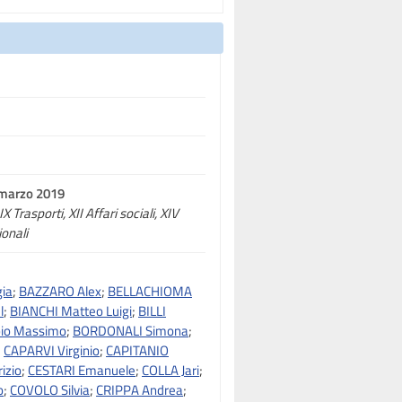
 marzo 2019
 Trasporti, XII Affari sociali, XIV
onali
ia
;
BAZZARO Alex
;
BELLACHIOMA
l
;
BIANCHI Matteo Luigi
;
BILLI
io Massimo
;
BORDONALI Simona
;
;
CAPARVI Virginio
;
CAPITANIO
izio
;
CESTARI Emanuele
;
COLLA Jari
;
o
;
COVOLO Silvia
;
CRIPPA Andrea
;