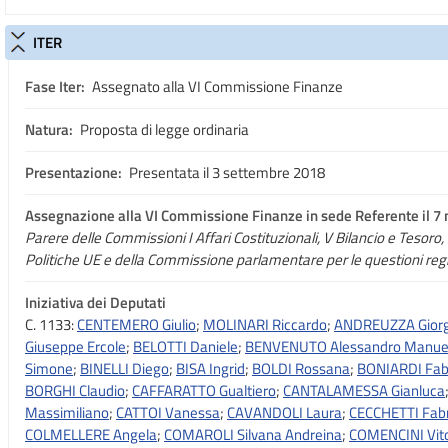
ITER
Fase Iter:
Assegnato alla VI Commissione Finanze
Natura:
Proposta di legge ordinaria
Presentazione:
Presentata il 3 settembre 2018
Assegnazione
alla VI Commissione Finanze in sede Referente il 7
Parere delle Commissioni I Affari Costituzionali, V Bilancio e Tesoro, IX
Politiche UE e della Commissione parlamentare per le questioni regi
Iniziativa dei Deputati
C. 1133:
CENTEMERO Giulio
;
MOLINARI Riccardo
;
ANDREUZZA Giorg
Giuseppe Ercole
;
BELOTTI Daniele
;
BENVENUTO Alessandro Manue
Simone
;
BINELLI Diego
;
BISA Ingrid
;
BOLDI Rossana
;
BONIARDI Fab
BORGHI Claudio
;
CAFFARATTO Gualtiero
;
CANTALAMESSA Gianluca
Massimiliano
;
CATTOI Vanessa
;
CAVANDOLI Laura
;
CECCHETTI Fabr
COLMELLERE Angela
;
COMAROLI Silvana Andreina
;
COMENCINI Vit