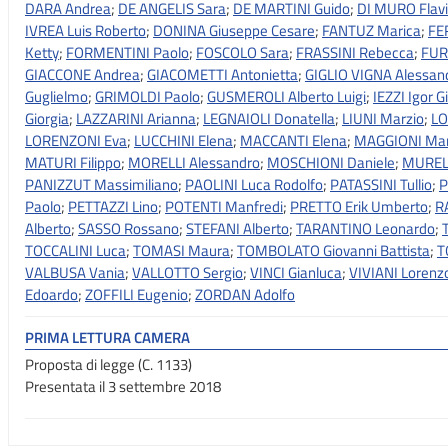
DARA Andrea
;
DE ANGELIS Sara
;
DE MARTINI Guido
;
DI MURO Flav
IVREA Luis Roberto
;
DONINA Giuseppe Cesare
;
FANTUZ Marica
;
FE
Ketty
;
FORMENTINI Paolo
;
FOSCOLO Sara
;
FRASSINI Rebecca
;
FUR
GIACCONE Andrea
;
GIACOMETTI Antonietta
;
GIGLIO VIGNA Alessan
Guglielmo
;
GRIMOLDI Paolo
;
GUSMEROLI Alberto Luigi
;
IEZZI Igor G
Giorgia
;
LAZZARINI Arianna
;
LEGNAIOLI Donatella
;
LIUNI Marzio
;
LO
LORENZONI Eva
;
LUCCHINI Elena
;
MACCANTI Elena
;
MAGGIONI Ma
MATURI Filippo
;
MORELLI Alessandro
;
MOSCHIONI Daniele
;
MURELL
PANIZZUT Massimiliano
;
PAOLINI Luca Rodolfo
;
PATASSINI Tullio
;
P
Paolo
;
PETTAZZI Lino
;
POTENTI Manfredi
;
PRETTO Erik Umberto
;
R
Alberto
;
SASSO Rossano
;
STEFANI Alberto
;
TARANTINO Leonardo
;
TOCCALINI Luca
;
TOMASI Maura
;
TOMBOLATO Giovanni Battista
;
T
VALBUSA Vania
;
VALLOTTO Sergio
;
VINCI Gianluca
;
VIVIANI Lorenz
Edoardo
;
ZOFFILI Eugenio
;
ZORDAN Adolfo
PRIMA LETTURA CAMERA
Proposta di legge (C. 1133)
Presentata il 3 settembre 2018