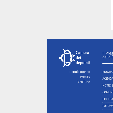
Il Pre
della
Portale storico
BIOGRA
WebTv
AGEND
YouTube
NOTIZIE
COMUNI
DISCOR
FOTO/V