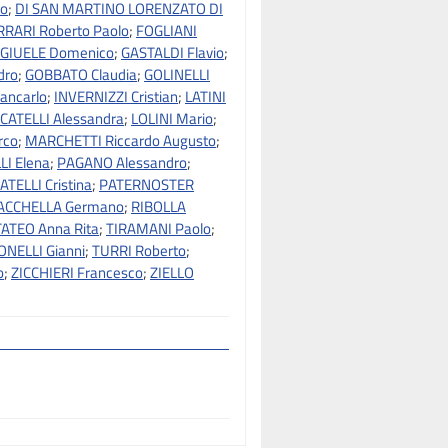
io
;
DI SAN MARTINO LORENZATO DI
RRARI Roberto Paolo
;
FOGLIANI
GIUELE Domenico
;
GASTALDI Flavio
;
dro
;
GOBBATO Claudia
;
GOLINELLI
iancarlo
;
INVERNIZZI Cristian
;
LATINI
CATELLI Alessandra
;
LOLINI Mario
;
rco
;
MARCHETTI Riccardo Augusto
;
I Elena
;
PAGANO Alessandro
;
ATELLI Cristina
;
PATERNOSTER
ACCHELLA Germano
;
RIBOLLA
TATEO Anna Rita
;
TIRAMANI Paolo
;
ONELLI Gianni
;
TURRI Roberto
;
o
;
ZICCHIERI Francesco
;
ZIELLO