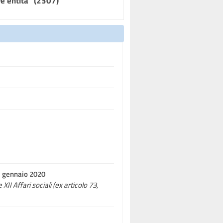
eve entità" (2307)
21 gennaio 2020
II Affari sociali (ex articolo 73,