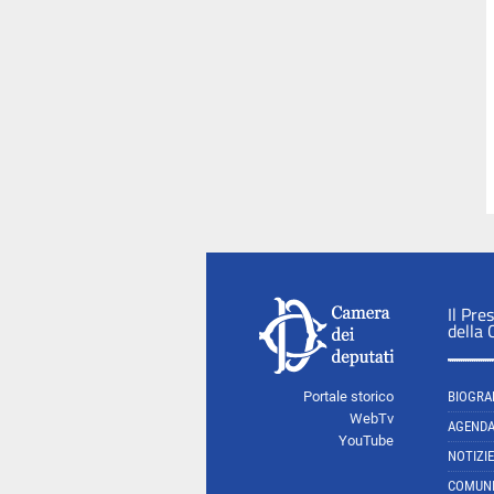
Il Pre
della
Portale storico
BIOGRA
WebTv
AGEND
YouTube
NOTIZIE
COMUNI