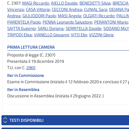
C. 2307:
MAGI Riccardo
;
AIELLO Davide
;
BENEDETTI Silvia
;
BRESCIA
Vincenza
;
CASA Vittoria
;
CECCONI Andrea
;
CUNIAL Sara
;
DEIANA Pa
Andrea
;
GIULIODORI Paolo
;
MASI Angela
;
OLGIATI Riccardo
;
PALLIN
PARENTELA Paolo
;
PENNA Leonardo Salvatore
;
PERANTONI Mario
SAITTA Eugenio
;
SARLI Doriana
;
SERRITELLA Davide
;
SODANO Mich
TRIPODI Elisa
;
VIANELLO Giovanni
;
VITO Elio
;
VIZZINI Gloria
PRIMA LETTURA CAMERA
Proposta di legge (C. 2307)
Presentata il 19 dicembre 2019
T.U. con C.
2965
Iter in Commissione
Esame in Commissione (iniziato il 12 febbraio 2020 e concluso il 27
Iter in Assemblea
Discussione in Assemblea (iniziata il 29 giugno 2022. )
TESTI DISPONIBILI