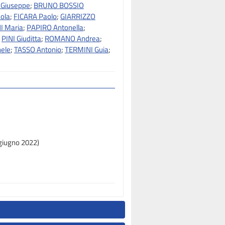
 Giuseppe
;
BRUNO BOSSIO
ola
;
FICARA Paolo
;
GIARRIZZO
I Maria
;
PAPIRO Antonella
;
;
PINI Giuditta
;
ROMANO Andrea
;
ele
;
TASSO Antonio
;
TERMINI Guia
;
 giugno 2022)