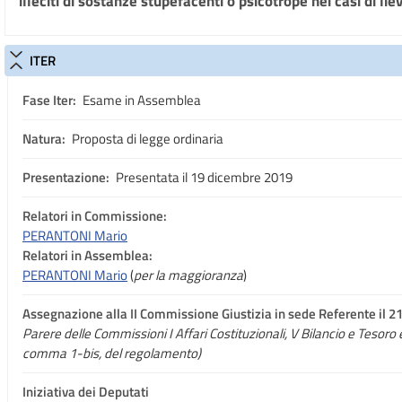
illeciti di sostanze stupefacenti o psicotrope nei casi di li
ITER
Fase Iter:
Esame in Assemblea
Natura:
Proposta di legge ordinaria
Presentazione:
Presentata il 19 dicembre 2019
Relatori in Commissione:
PERANTONI Mario
Relatori in Assemblea:
PERANTONI Mario
(
per la maggioranza
)
Assegnazione
alla II Commissione Giustizia in sede Referente il 
Parere delle Commissioni I Affari Costituzionali, V Bilancio e Tesoro e X
comma 1-bis, del regolamento)
Iniziativa dei Deputati