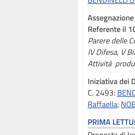
Assegnazione
Referente il 
Parere delle Co
IV Difesa, V Bi
Attività produt
Iniziativa dei 
C. 2493:
BEND
Raffaella
;
NOB
PRIMA LETT
Proposta di le