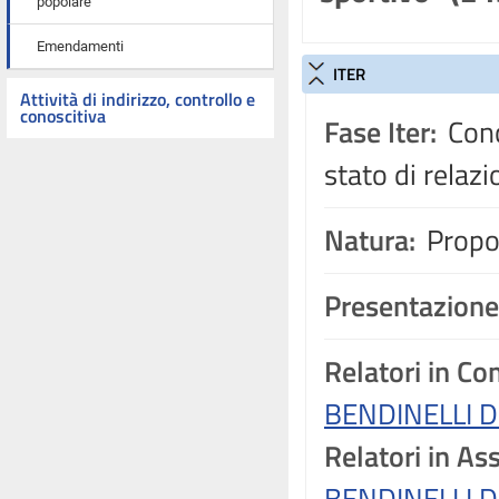
popolare
Emendamenti
ITER
Attività di indirizzo, controllo e
conoscitiva
Fase Iter:
Conc
stato di relaz
Natura:
Propos
Presentazione
Relatori in C
BENDINELLI D
Relatori in A
BENDINELLI D