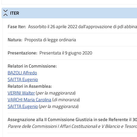
ITER
Fase Iter:
Assorbito il 26 aprile 2022 dall'approvazione di pdl abbin
Natura:
Proposta di legge ordinaria
Presentazione:
Presentata il 9 giugno 2020
Relatori in Commissione:
BAZOLI Alfredo
SAITTA Eugenio
Relatori in Assemblea:
VERINI Walter
(
per la maggioranza
)
VARCHI Maria Carolina
(
di minoranza
)
SAITTA Eugenio
(
per la maggioranza
)
Assegnazione
alla II Commissione Giustizia in sede Referente il 3
Parere delle Commissioni I Affari Costituzionali e V Bilancio e Tesor