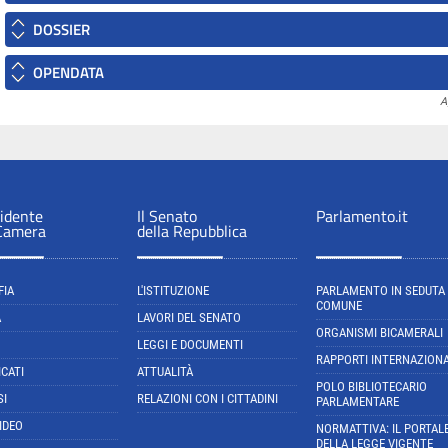
DOSSIER
OPENDATA
A
sidente
Il Senato
Parlamento.it
 Camera
della Repubblica
FIA
L'ISTITUZIONE
PARLAMENTO IN SEDUTA
COMUNE
A
LAVORI DEL SENATO
ORGANISMI BICAMERALI
LEGGI E DOCUMENTI
RAPPORTI INTERNAZIONA
CATI
ATTUALITÀ
POLO BIBLIOTECARIO
SI
RELAZIONI CON I CITTADINI
PARLAMENTARE
IDEO
NORMATTIVA: IL PORTAL
DELLA LEGGE VIGENTE