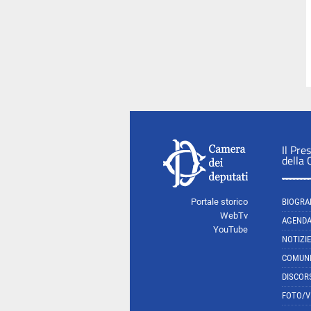
Il Pre
della
Portale storico
BIOGRA
WebTv
AGEND
YouTube
NOTIZIE
COMUNI
DISCOR
FOTO/V