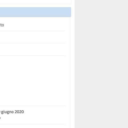
ato
0 giugno 2020
o