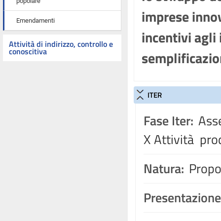
popolare
imprese innov
Emendamenti
incentivi agli
Attività di indirizzo, controllo e
conoscitiva
semplificazi
ITER
Fase Iter:
Asse
X Attività pro
Natura:
Propos
Presentazione