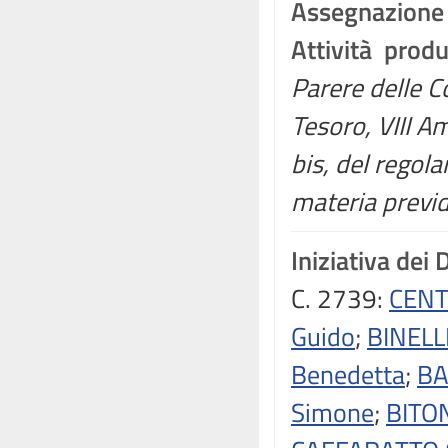
Assegnazione
Attività prod
Parere delle C
Tesoro, VIII A
bis, del regol
materia previd
Iniziativa dei 
C. 2739:
CENT
Guido
;
BINELL
Benedetta
;
BA
Simone
;
BITO