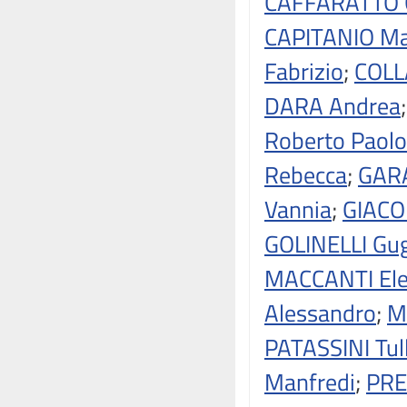
CAFFARATTO G
CAPITANIO Ma
Fabrizio
;
COLLA
DARA Andrea
Roberto Paolo
Rebecca
;
GAR
Vannia
;
GIACO
GOLINELLI Gug
MACCANTI El
Alessandro
;
M
PATASSINI Tul
Manfredi
;
PRE