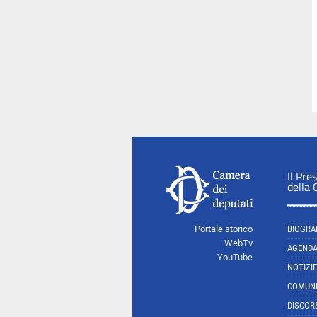
Il Pre
della
Portale storico
BIOGRA
WebTv
AGEND
YouTube
NOTIZIE
COMUNI
DISCOR