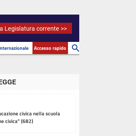
la Legislatura corrente >>
Internazionale
Accesso rapido
LEGGE
ucazione civica nella scuola
e civica" (682)