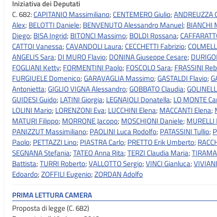
Iniziativa dei Deputati
C. 682:
CAPITANIO Massimiliano
;
CENTEMERO Giulio
;
ANDREUZZA G
Alex
;
BELOTTI Daniele
;
BENVENUTO Alessandro Manuel
;
BIANCHI M
Diego
;
BISA Ingrid
;
BITONCI Massimo
;
BOLDI Rossana
;
CAFFARATTO
CATTOI Vanessa
;
CAVANDOLI Laura
;
CECCHETTI Fabrizio
;
COLMELL
ANGELIS Sara
;
DI MURO Flavio
;
DONINA Giuseppe Cesare
;
DURIGON
FOGLIANI Ketty
;
FORMENTINI Paolo
;
FOSCOLO Sara
;
FRASSINI Re
FURGIUELE Domenico
;
GARAVAGLIA Massimo
;
GASTALDI Flavio
;
G
Antonietta
;
GIGLIO VIGNA Alessandro
;
GOBBATO Claudia
;
GOLINELL
GUIDESI Guido
;
LATINI Giorgia
;
LEGNAIOLI Donatella
;
LO MONTE Ca
LOLINI Mario
;
LORENZONI Eva
;
LUCCHINI Elena
;
MACCANTI Elena
;
MATURI Filippo
;
MORRONE Jacopo
;
MOSCHIONI Daniele
;
MURELLI 
PANIZZUT Massimiliano
;
PAOLINI Luca Rodolfo
;
PATASSINI Tullio
;
P
Paolo
;
PETTAZZI Lino
;
PIASTRA Carlo
;
PRETTO Erik Umberto
;
RACC
SEGNANA Stefania
;
TATEO Anna Rita
;
TERZI Claudia Maria
;
TIRAMA
Battista
;
TURRI Roberto
;
VALLOTTO Sergio
;
VINCI Gianluca
;
VIVIAN
Edoardo
;
ZOFFILI Eugenio
;
ZORDAN Adolfo
PRIMA LETTURA CAMERA
Proposta di legge (C. 682)