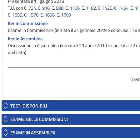
Presentata il 1° giugno 2018
T.U. con C.
734
, C.
916
, C.
988
, C.
1166
, C.
1182
, C.
1425
, C.
1464
, C.
14
C.
1555
, C.
1576
, C.
1696
, C.
1709
Iter in Commissione
Esame in Commissione (iniziato il 24 gennaio 2019 e concluso il 18 a
Iter in Assemblea
Discussione in Assemblea (iniziata il 29 aprile 2019 e conclusa il 2
unificato)
Tras
TESTI DISPONIBILI
ESAME NELLE COMMISSIONI
ESAME IN ASSEMBLEA