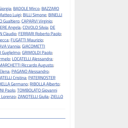
iorgia
;
BADOLE Mirco
;
BAZZARO
atteo Luigi
;
BILLI Simone
;
BINELLI
 Gualtiero
;
CAPARVI Virginio
;
ERE Angela
;
COVOLO Silvia
;
DE
 Claudio
;
FERRARI Roberto Paolo
;
becca
;
FUGATTI Maurizio
;
AVA Vannia
;
GIACOMETTI
I Guglielmo
;
GRIMOLDI Paolo
;
rmelo
;
LOCATELLI Alessandra
;
MARCHETTI Riccardo Augusto
;
Elena
;
PAGANO Alessandro
;
ATELLI Cristina
;
PATERNOSTER
HELLA Germano
;
RIBOLLA Alberto
;
NI Paolo
;
TOMBOLATO Giovanni
I Lorenzo
;
ZANOTELLI Giulia
;
ZIELLO