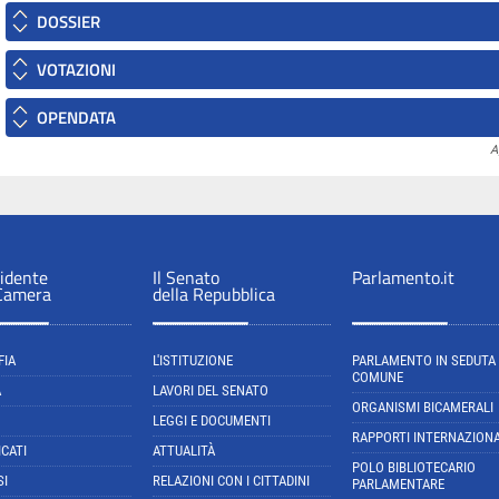
DOSSIER
VOTAZIONI
OPENDATA
A
sidente
Il Senato
Parlamento.it
 Camera
della Repubblica
FIA
L'ISTITUZIONE
PARLAMENTO IN SEDUTA
COMUNE
A
LAVORI DEL SENATO
ORGANISMI BICAMERALI
LEGGI E DOCUMENTI
RAPPORTI INTERNAZIONA
CATI
ATTUALITÀ
POLO BIBLIOTECARIO
SI
RELAZIONI CON I CITTADINI
PARLAMENTARE