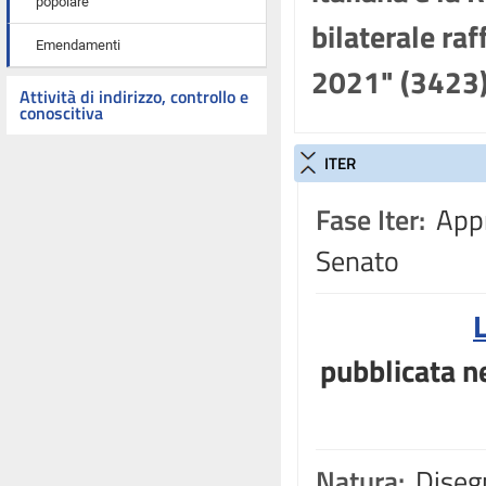
popolare
bilaterale ra
Emendamenti
2021" (3423
Attività di indirizzo, controllo e
conoscitiva
ITER
Fase Iter:
Appr
Senato
pubblicata ne
Natura:
Disegn