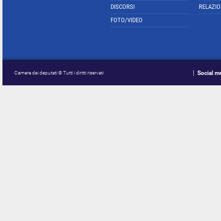
DISCORSI
RELAZIO
FOTO/VIDEO
Social m
Camera dei deputati © Tutti i diritti riservati