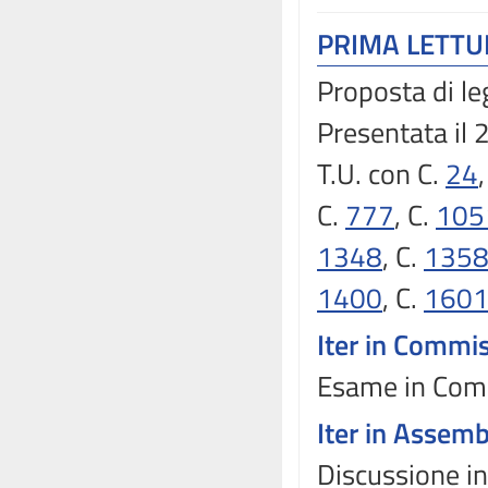
PRIMA LETT
Proposta di le
Presentata il
T.U. con C.
24
C.
777
, C.
105
1348
, C.
135
1400
, C.
160
Iter in Commi
Esame in Comm
Iter in Assem
Discussione in