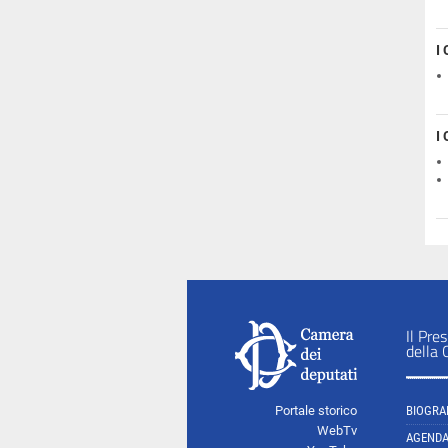
I
I
Il Pre
della
Portale storico
BIOGRA
WebTv
AGEND