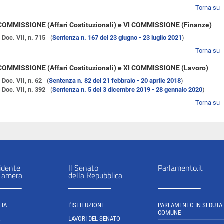
Torna su
 COMMISSIONE (Affari Costituzionali) e VI COMMISSIONE (Finanze)
Doc. VII, n. 715
- (
Sentenza n. 167 del 23 giugno - 23 luglio 2021
)
Torna su
 COMMISSIONE (Affari Costituzionali) e XI COMMISSIONE (Lavoro)
Doc. VII, n. 62
- (
Sentenza n. 82 del 21 febbraio - 20 aprile 2018
)
Doc. VII, n. 392
- (
Sentenza n. 5 del 3 dicembre 2019 - 28 gennaio 2020
)
Torna su
sidente
Il Senato
Parlamento.it
 Camera
della Repubblica
FIA
L'ISTITUZIONE
PARLAMENTO IN SEDUTA
COMUNE
A
LAVORI DEL SENATO