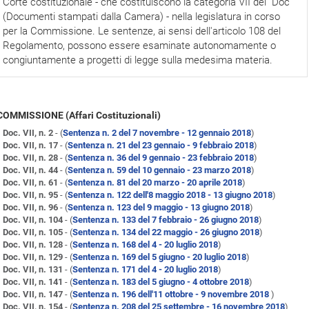
Corte costituzionale - che costituiscono la categoria VII dei "Doc"
(Documenti stampati dalla Camera) - nella legislatura in corso
per la Commissione. Le sentenze, ai sensi dell'articolo 108 del
Regolamento, possono essere esaminate autonomamente o
congiuntamente a progetti di legge sulla medesima materia.
 COMMISSIONE (Affari Costituzionali)
Doc. VII, n. 2
- (
Sentenza n. 2 del 7 novembre - 12 gennaio 2018
)
Doc. VII, n. 17
- (
Sentenza n. 21 del 23 gennaio - 9 febbraio 2018
)
Doc. VII, n. 28
- (
Sentenza n. 36 del 9 gennaio - 23 febbraio 2018
)
Doc. VII, n. 44
- (
Sentenza n. 59 del 10 gennaio - 23 marzo 2018
)
Doc. VII, n. 61
- (
Sentenza n. 81 del 20 marzo - 20 aprile 2018
)
Doc. VII, n. 95
- (
Sentenza n. 122 dell'8 maggio 2018 - 13 giugno 2018
)
Doc. VII, n. 96
- (
Sentenza n. 123 del 9 maggio - 13 giugno 2018
)
Doc. VII, n. 104
- (
Sentenza n. 133 del 7 febbraio - 26 giugno 2018
)
Doc. VII, n. 105
- (
Sentenza n. 134 del 22 maggio - 26 giugno 2018
)
Doc. VII, n. 128
- (
Sentenza n. 168 del 4 - 20 luglio 2018
)
Doc. VII, n. 129
- (
Sentenza n. 169 del 5 giugno - 20 luglio 2018
)
Doc. VII, n. 131
- (
Sentenza n. 171 del 4 - 20 luglio 2018
)
Doc. VII, n. 141
- (
Sentenza n. 183 del 5 giugno - 4 ottobre 2018
)
Doc. VII, n. 147
- (
Sentenza n. 196 dell'11 ottobre - 9 novembre 2018
)
Doc. VII, n. 154
- (
Sentenza n. 208 del 25 settembre - 16 novembre 2018
)