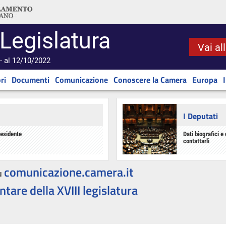
 Legislatura
Vai al
- al 12/10/2022
ri
Documenti
Comunicazione
Conoscere la Camera
Europa
I Deputati
residente
Dati biografici e 
contattarli
comunicazione.camera.it
u
ntare della XVIII legislatura