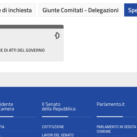
 di inchiesta
Giunte Comitati - Delegazioni
Spe
E DI ATTI DEL GOVERNO
sidente
Il Senato
Parlamento.it
 Camera
della Repubblica
FIA
L'ISTITUZIONE
PARLAMENTO IN SEDUTA
COMUNE
A
LAVORI DEL SENATO