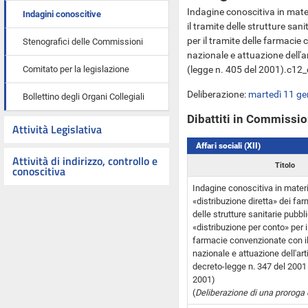
Indagine conoscitiva in mater
Indagini conoscitive
il tramite delle strutture san
per il tramite delle farmacie 
Stenografici delle Commissioni
nazionale e attuazione dell'a
Comitato per la legislazione
(legge n. 405 del 2001).
c12_
Deliberazione:
martedì 11 g
Bollettino degli Organi Collegiali
Dibattiti in Commissi
Attività Legislativa
Affari sociali (XII)
Attività di indirizzo, controllo e
Titolo
conoscitiva
Indagine conoscitiva in materi
«distribuzione diretta» dei far
delle strutture sanitarie pubbl
«distribuzione per conto» per i
farmacie convenzionate con il 
nazionale e attuazione dell'art
decreto-legge n. 347 del 2001 
2001)
(
Deliberazione di una proroga 